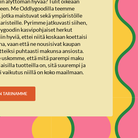
ain älyttömän hyvää? Tulit oikeaan
seen. Me Oddlygoodilla teemme
, jotka maistuvat sekä ympäristölle
naristeille. Pyrimme jatkuvasti siihen,
ygoodin kasvipohjaiset herkut
iin hyviä, ettei niitä koskaan koettaisi
na, vaan että ne nousisivat kaupan
teiksi puhtaasti makunsa ansiosta.
 uskomme, että mitä parempi maku
isilla tuotteilla on, sitä suurempi ja
vaikutus niillä on koko maailmaan.
N TARINAMME