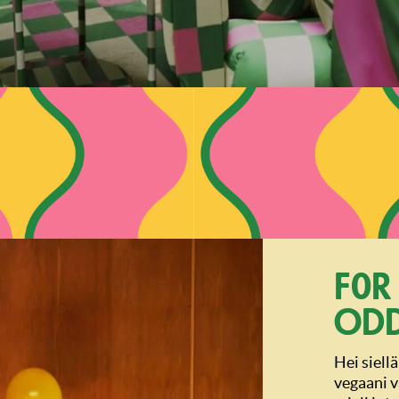
For
Od
Hei siell
vegaani v