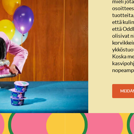
mieli jot
osoittee
tuotteita
että kuli
että Oddl
olisivat n
korvikkei
ykköstuot
Koska me
kasvipohja
nopeampi 
MEIDÄ