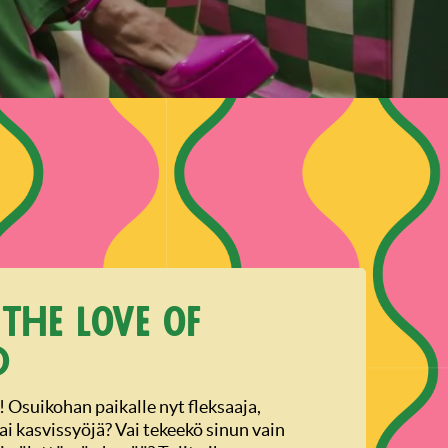
 the love of
d
ä! Osuikohan paikalle nyt fleksaaja,
ai kasvissyöjä? Vai tekeekö sinun vain