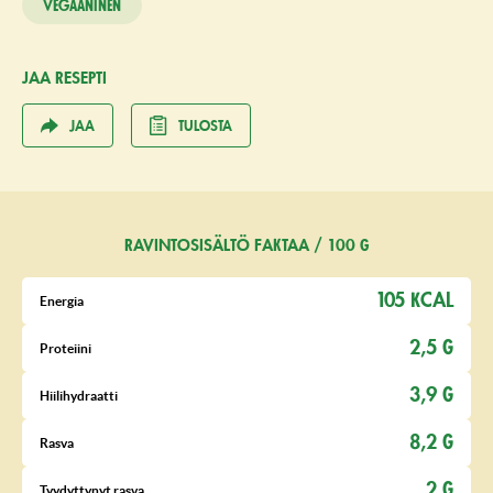
Vegaaninen
JAA RESEPTI
JAA
TULOSTA
RAVINTOSISÄLTÖ FAKTAA / 100 G
105 KCAL
Energia
2,5 G
Proteiini
3,9 G
Hiilihydraatti
8,2 G
Rasva
2 G
Tyydyttynyt rasva