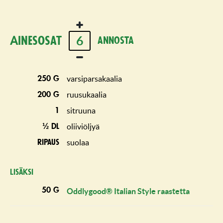
6
Ainesosat
annosta
varsiparsakaalia
250 g
ruusukaalia
200 g
sitruuna
1
oliiviöljyä
½ dl
suolaa
ripaus
Lisäksi
50 g
Oddlygood® Italian Style raastetta