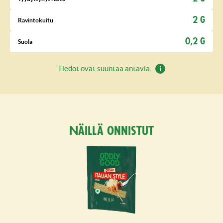
2 G
Ravintokuitu
0,2 G
Suola
Tiedot ovat suuntaa antavia.
Näillä onnistut