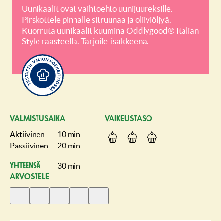
Uunikaalit ovat vaihtoehto uunijuureksille.
Pirskottele pinnalle sitruunaa ja oliiviöljyä.
Kuorruta uunikaalit kuumina Oddlygood® Italian
Style raasteella. Tarjoile lisäkkeenä.
VALMISTUSAIKA
VAIKEUSTASO
Aktiivinen
10 min
Passiivinen
20 min
30 min
Yhteensä
ARVOSTELE
Anna
Anna
Anna
Anna
Anna
1
2
3
4
5
tähti
tähteä
tähteä
tähteä
tähteä