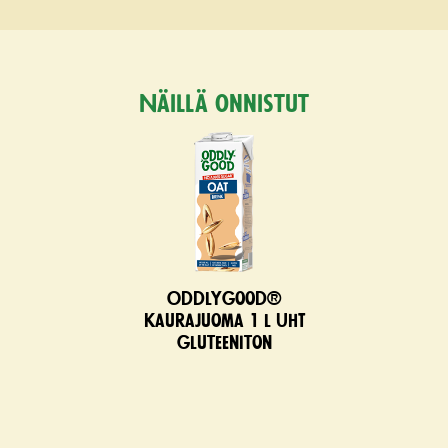
Näillä onnistut
Oddlygood®
kaurajuoma 1 l UHT
gluteeniton