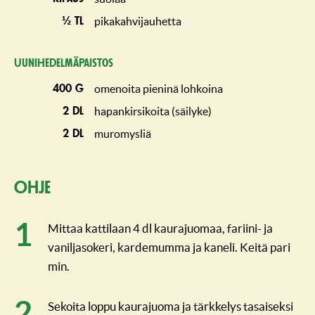
pikakahvijauhetta
½ tl
Uunihedel­mä­paistos
omenoita pieninä lohkoina
400 g
hapankirsikoita (säilyke)
2 dl
muromysliä
2 dl
Ohje
Mittaa kattilaan 4 dl kaurajuomaa, fariini- ja
vaniljasokeri, kardemumma ja kaneli. Keitä pari
min.
Sekoita loppu kaurajuoma ja tärkkelys tasaiseksi