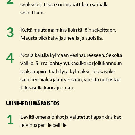
seokseksi. Lisää suurus kattilaan samalla
sekoittaen.
Keitä muutama min silloin tällöin sekoittaen.
Mausta pikakahvijauheella ja suolalla.
Nosta kattila kylmään vesihauteeseen. Sekoita
välillä. Siirrä jäähtynyt kastike tarjoilukannuun
jääkaappiin. Jäähdytä kylmäksi. Jos kastike
sakenee liiaksi jäähtyessään, voi sitä notkistaa
tilkkasella kaurajuomaa.
Uunihedel­mä­paistos
Levitä omenalohkot ja valutetut hapankirsikat
leivinpaperille pellille.