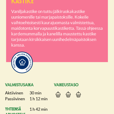
kastike
Vaniljakastike on tuttu jälkiruokakastike
uuniomenille tai marjapaistoksille. Kokeile
vaihtoehtoisesti kaurajuomasta valmistettua,
maidotonta korvapuustikastiketta. Tässä ohjeessa
kardemummalla ja kanelilla maustettu kastike
tarjotaan kirsikkaisen uunihedelmäpaistoksen
kanssa.
VALMISTUSAIKA
VAIKEUSTASO
Aktiivinen
30 min
Passiivinen
1 h 12 min
1 h 42 min
Yhteensä