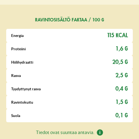
RAVINTOSISÄLTÖ FAKTAA / 100 G
115 KCAL
Energia
1,6 G
Proteiini
20,5 G
Hiilihydraatti
2,5 G
Rasva
0,4 G
Tyydyttynyt rasva
1,5 G
Ravintokuitu
0,1 G
Suola
Tiedot ovat suuntaa antavia.