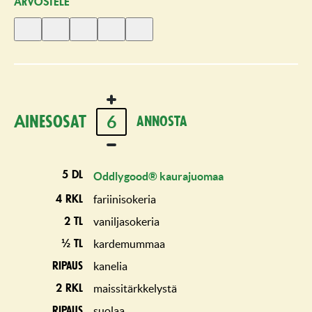
ARVOSTELE
Anna
Anna
Anna
Anna
Anna
1
2
3
4
5
tähti
tähteä
tähteä
tähteä
tähteä
6
Ainesosat
annosta
5 dl
Oddlygood® kaurajuomaa
fariinisokeria
4 rkl
vaniljasokeria
2 tl
kardemummaa
½ tl
kanelia
ripaus
maissitärkkelystä
2 rkl
suolaa
ripaus