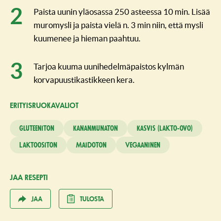
Paista uunin yläosassa 250 asteessa 10 min. Lisää
muromysli ja paista vielä n. 3 min niin, että mysli
kuumenee ja hieman paahtuu.
Tarjoa kuuma uunihedelmäpaistos kylmän
korvapuustikastikkeen kera.
ERITYISRUO­KAVALIOT
Gluteeniton
Kananmunaton
Kasvis (lakto-ovo)
Laktoositon
Maidoton
Vegaaninen
JAA RESEPTI
JAA
TULOSTA