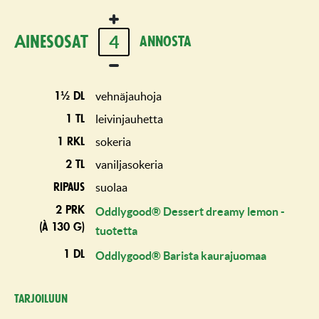
4
Ainesosat
annosta
vehnäjauhoja
1½ dl
leivinjauhetta
1 tl
sokeria
1 rkl
vaniljasokeria
2 tl
suolaa
ripaus
2 prk
Oddlygood® Dessert dreamy lemon -
(à 130 g)
tuotetta
1 dl
Oddlygood® Barista kaurajuomaa
Tarjoiluun