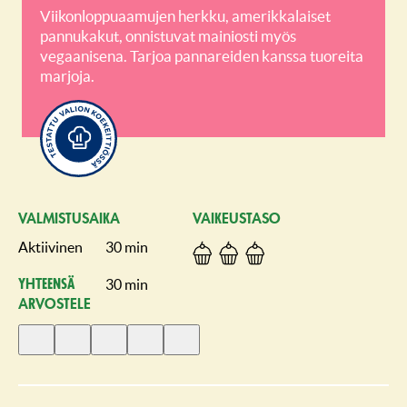
Viikonloppuaamujen herkku, amerikkalaiset
pannukakut, onnistuvat mainiosti myös
vegaanisena. Tarjoa pannareiden kanssa tuoreita
marjoja.
VALMISTUSAIKA
VAIKEUSTASO
Aktiivinen
30 min
30 min
Yhteensä
ARVOSTELE
Anna
Anna
Anna
Anna
Anna
1
2
3
4
5
tähti
tähteä
tähteä
tähteä
tähteä