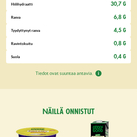
30,7 G
Hiilihydraatti
6,8 G
Rasva
4,5 G
Tyydyttynyt rasva
0,8 G
Ravintokuitu
0,4 G
Suola
Tiedot ovat suuntaa antavia.
Näillä onnistut