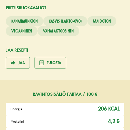
ERITYISRUO­KAVALIOT
Kananmunaton
Kasvis (lakto-ovo)
Maidoton
Vegaaninen
Vähälaktoosinen
JAA RESEPTI
JAA
TULOSTA
RAVINTOSISÄLTÖ FAKTAA / 100 G
206 KCAL
Energia
4,2 G
Proteiini