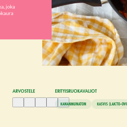
a, joka
ökaura
ARVOSTELE
ERITYISRUO­KAVALIOT
Anna
Anna
Anna
Anna
Anna
Kananmunaton
Kasvis (lakto-ov
1
2
3
4
5
tähti
tähteä
tähteä
tähteä
tähteä