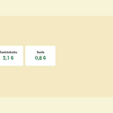
Ravintokuitu
Suola
2,1 G
0,8 G