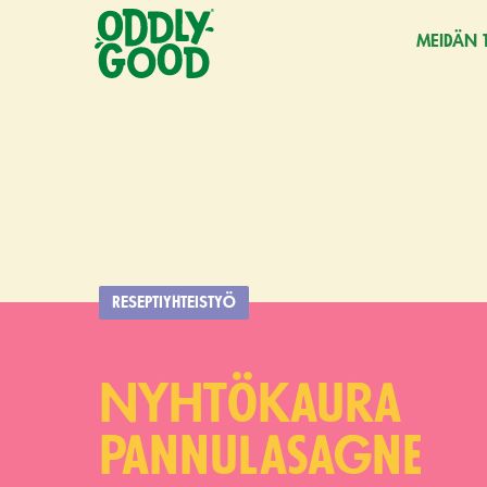
MEIDÄN 
Siirry
sisältöön
RESEPTIYHTEISTYÖ
Nyhtökaura
pannulasagne