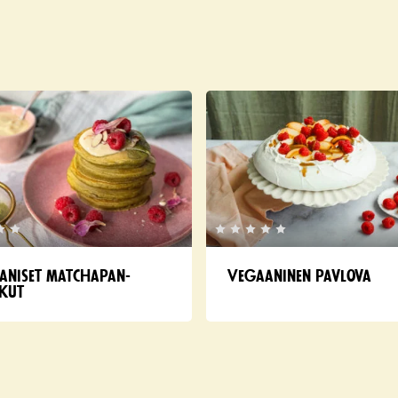
aniset matchapan­
Vegaaninen pavlova
kut