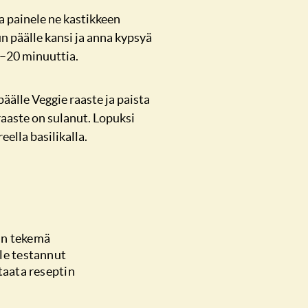
a painele ne kastikkeen
n päälle kansi ja anna kypsyä
–20 minuuttia.
äälle Veggie raaste ja paista
 raaste on sulanut. Lopuksi
eella basilikalla.
in tekemä
ole testannut
 taata reseptin