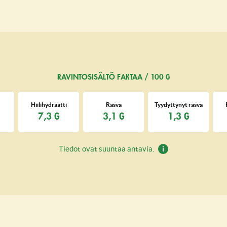
RAVINTOSISÄLTÖ FAKTAA / 100 G
Hiilihydraatti
Rasva
Tyydyttynyt rasva
7,3 G
3,1 G
1,3 G
Tiedot ovat suuntaa antavia.