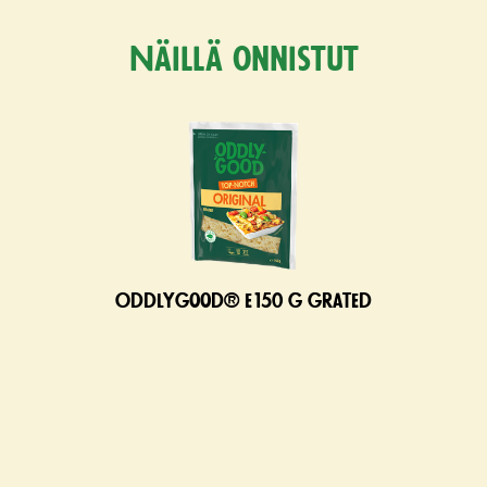
Näillä onnistut
Oddlygood® e150 g grated