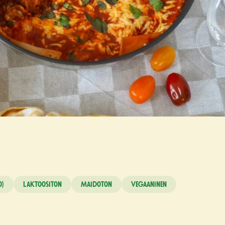
o)
Laktoositon
Maidoton
Vegaaninen