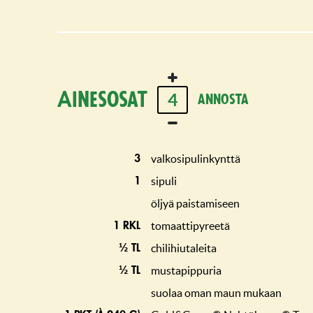
Ainesosat
4
annosta
valkosipulinkynttä
3
sipuli
1
öljyä paistamiseen
tomaattipyreetä
1 rkl
chilihiutaleita
½ tl
mustapippuria
½ tl
suolaa oman maun mukaan