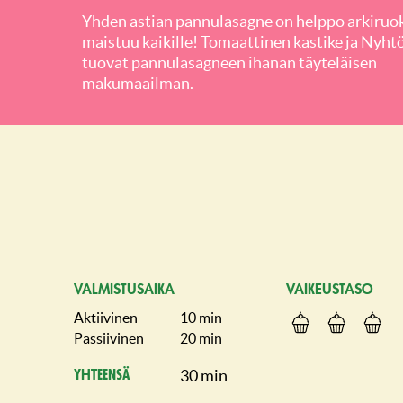
Yhden astian pannulasagne on helppo arkiruok
maistuu kaikille! Tomaattinen kastike ja Nyht
tuovat pannulasagneen ihanan täyteläisen
makumaailman.
VALMISTUSAIKA
VAIKEUSTASO
Aktiivinen
10 min
Passiivinen
20 min
30 min
Yhteensä