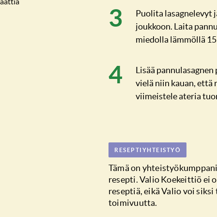
attia
Puolita lasagnelevyt j
joukkoon. Laita pannu
miedolla lämmöllä 15
Lisää pannulasagnen p
vielä niin kauan, että
viimeistele ateria tuor
RESEPTIYHTEISTYÖ
Tämä on yhteistyökumppan
resepti. Valio Koekeittiö ei 
reseptiä, eikä Valio voi siksi
toimivuutta.