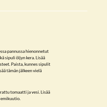
essa pannussa hienonnetut
ä sipuli öljyn kera. Lisää
teet. Paista, kunnes sipulit
sää tämän jälkeen vielä
attu tomaatti ja vesi. Lisää
iemikuutio.