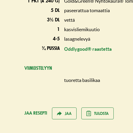
Gold&Green® Nyhtökaura® Toma
1 pkt (à 240 g)
paseerattua tomaattia
5 dl
vettä
3½ dl
kasvisliemikuutio
1
lasagnelevyä
4-5
¾ pussia
Oddlygood® raastetta
Viimeistelyyn
tuoretta basilikaa
JAA RESEPTI
JAA
TULOSTA