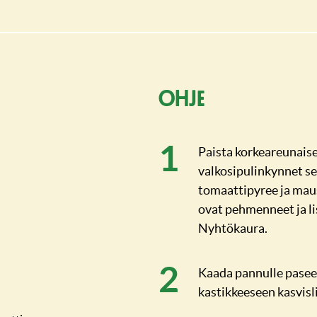
Ohje
Paista korkeareunais
valkosipulinkynnet sek
tomaattipyree ja maus
ovat pehmenneet ja li
Nyhtökaura.
Kaada pannulle paseer
kastikkeeseen kasvisl