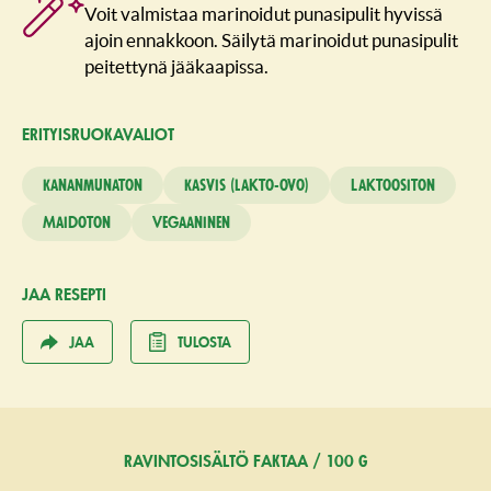
Voit valmistaa marinoidut punasipulit hyvissä
ajoin ennakkoon. Säilytä marinoidut punasipulit
peitettynä jääkaapissa.
ERITYISRUO­KAVALIOT
Kananmunaton
Kasvis (lakto-ovo)
Laktoositon
Maidoton
Vegaaninen
JAA RESEPTI
JAA
TULOSTA
RAVINTOSISÄLTÖ FAKTAA / 100 G