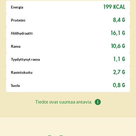
199 KCAL
Energia
8,4 G
Proteiini
16,1 G
Hiilihydraatti
10,6 G
Rasva
1,1 G
Tyydyttynyt rasva
2,7 G
Ravintokuitu
0,8 G
Suola
Tiedot ovat suuntaa antavia.