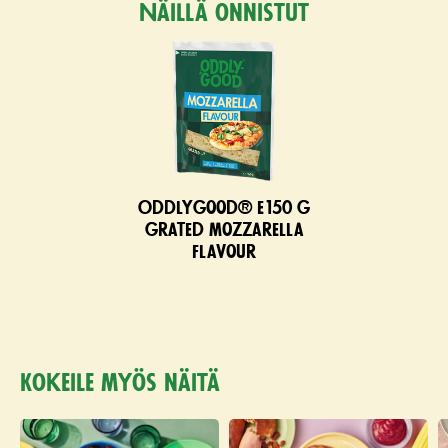
Näillä onnistut
Oddlygood® e150 g
grated mozzarella
flavour
Kokeile myös näitä