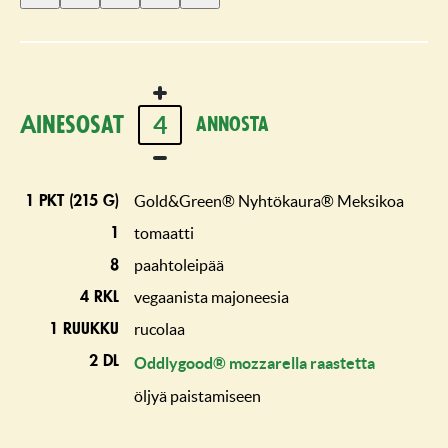
1
2
3
4
5
tähti
tähteä
tähteä
tähteä
tähteä
4
Ainesosat
annosta
Gold&Green® Nyhtökaura® Meksikoa
1 pkt (215 g)
tomaatti
1
paahtoleipää
8
vegaanista majoneesia
4 rkl
rucolaa
1 ruukku
2 dl
Oddlygood® mozzarella raastetta
öljyä paistamiseen