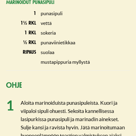
Marinoidut punasipuli
punasipuli
1
vettä
1½ rkl
sokeria
1 rkl
punaviinietikkaa
½ rkl
suolaa
ripaus
mustapippuria myllystä
Ohje
Aloita marinoiduista punasipuleista. Kuori ja
viipaloi sipuli ohuesti. Sekoita kannellisessa
lasipurkissa punasipuli ja marinadin ainekset.
Sulje kansi ja ravista hyvin. Jätä marinoitumaan
huoneenlämpöön toastien valmistuksen ajaksi.