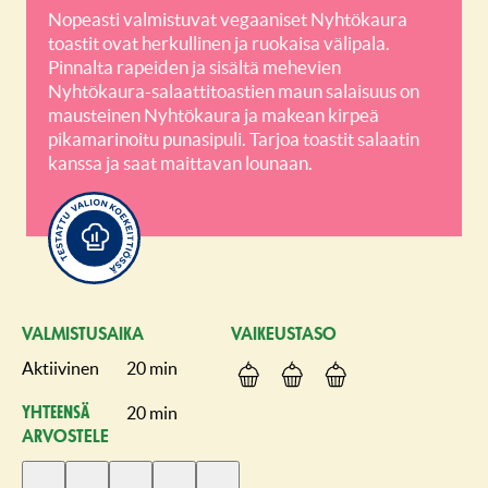
Nopeasti valmistuvat vegaaniset Nyhtökaura
toastit ovat herkullinen ja ruokaisa välipala.
Pinnalta rapeiden ja sisältä mehevien
Nyhtökaura-salaattitoastien maun salaisuus on
mausteinen Nyhtökaura ja makean kirpeä
pikamarinoitu punasipuli. Tarjoa toastit salaatin
kanssa ja saat maittavan lounaan.
VALMISTUSAIKA
VAIKEUSTASO
Aktiivinen
20 min
20 min
Yhteensä
ARVOSTELE
Anna
Anna
Anna
Anna
Anna