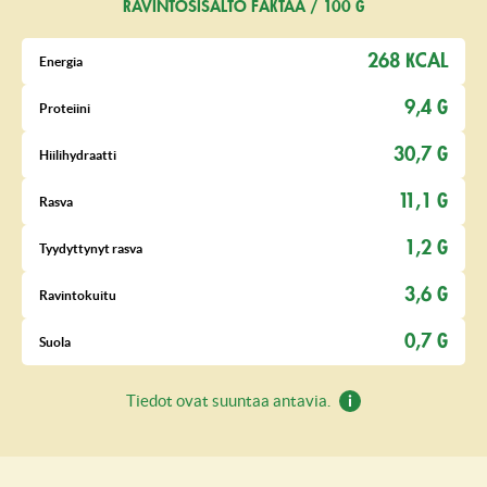
RAVINTOSISÄLTÖ FAKTAA / 100 G
268 KCAL
Energia
9,4 G
Proteiini
30,7 G
Hiilihydraatti
11,1 G
Rasva
1,2 G
Tyydyttynyt rasva
3,6 G
Ravintokuitu
0,7 G
Suola
Tiedot ovat suuntaa antavia.