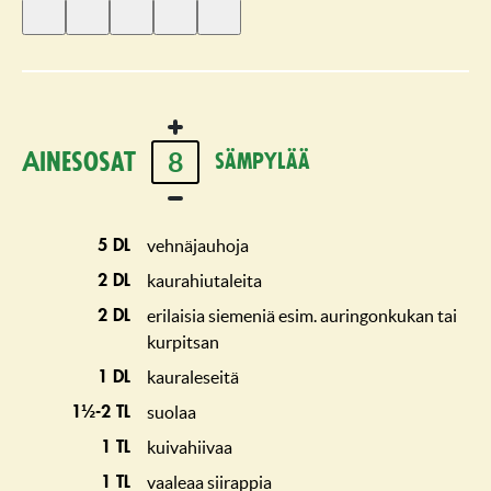
Anna
Anna
Anna
Anna
Anna
1
2
3
4
5
tähti
tähteä
tähteä
tähteä
tähteä
8
Ainesosat
sämpylää
vehnäjauhoja
5 dl
kaurahiutaleita
2 dl
erilaisia siemeniä esim. auringonkukan tai
2 dl
kurpitsan
kauraleseitä
1 dl
suolaa
1½-2 tl
kuivahiivaa
1 tl
vaaleaa siirappia
1 tl