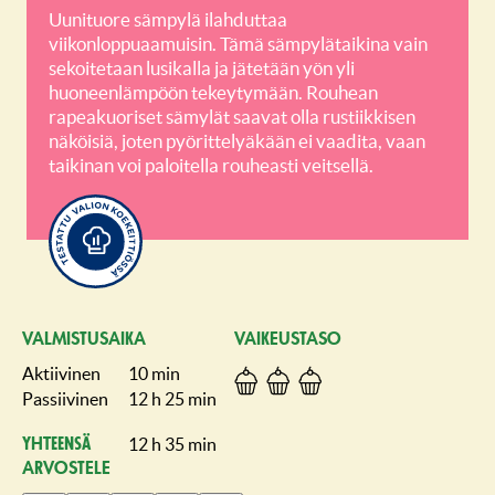
Uunituore sämpylä ilahduttaa
viikonloppuaamuisin. Tämä sämpylätaikina vain
sekoitetaan lusikalla ja jätetään yön yli
huoneenlämpöön tekeytymään. Rouhean
rapeakuoriset sämylät saavat olla rustiikkisen
näköisiä, joten pyörittelyäkään ei vaadita, vaan
taikinan voi paloitella rouheasti veitsellä.
VALMISTUSAIKA
VAIKEUSTASO
Aktiivinen
10 min
Passiivinen
12 h 25 min
12 h 35 min
Yhteensä
ARVOSTELE