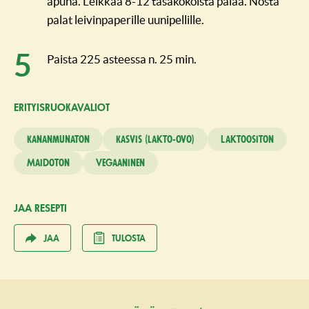
apuna. Leikkaa 8-12 tasakokoista palaa. Nosta
palat leivinpaperille uunipellille.
Paista 225 asteessa n. 25 min.
ERITYISRUO­KAVALIOT
Kananmunaton
Kasvis (lakto-ovo)
Laktoositon
Maidoton
Vegaaninen
JAA RESEPTI
JAA
TULOSTA