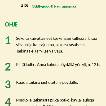
5 dl
Oddlygood® kaurajuomaa
Ohje
Sekoita kuivat aineet keskenään kulhossa. Lisää
siirappi ja kaurajuoma, sekoita tasaiseksi.
Taikinaa ei tarvitse vaivata.
Peitä kulho. Anna kohota pöydällä yön yli, n. 12 h.
Kaada taikina jauhotetulle pöydälle.
Muotoile taikinasta pitkä pötkö, käytä jauhoja