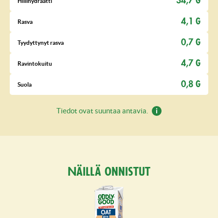
34,7 G
Hiilihydraatti
4,1 G
Rasva
0,7 G
Tyydyttynyt rasva
4,7 G
Ravintokuitu
0,8 G
Suola
Tiedot ovat suuntaa antavia.
Näillä onnistut