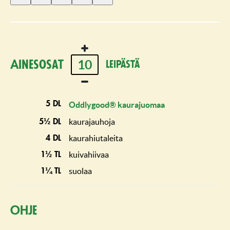
1
2
3
4
5
tähti
tähteä
tähteä
tähteä
tähteä
10
Ainesosat
leipästä
5 dl
Oddlygood® kaurajuomaa
kaurajauhoja
5½ dl
kaurahiutaleita
4 dl
kuivahiivaa
1½ tl
suolaa
1¼ tl
Ohje