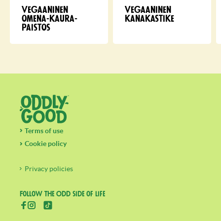
Vegaaninen
Vegaaninen
omena-kau­ra­
kanakastike
paistos
Terms of use
Cookie policy
Privacy policies
Follow the Odd side of life
(aukeaa uuteen välilehteen)
(aukeaa uuteen välilehteen)
(aukeaa uuteen välilehteen)