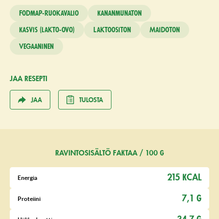
Fodmap-ruokavalio
Kananmunaton
Kasvis (lakto-ovo)
Laktoositon
Maidoton
Vegaaninen
JAA RESEPTI
JAA
TULOSTA
RAVINTOSISÄLTÖ FAKTAA / 100 G
215 KCAL
Energia
7,1 G
Proteiini