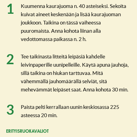
Kuumenna kaurajuoma n. 40 asteiseksi. Sekoita
kuivat aineet keskenään ja lisää kaurajuoman
joukkoon. Taikina on tässä vaiheessa
puuromaista. Anna kohota liinan alla
vedottomassa paikassa n. 2 h.
Tee taikinasta litteitä leipäsiä kahdelle
leivinpaperille uunipelleille. Käytä apuna jauhoja,
sillä taikina on hiukan tarttuvaa. Mitä
vähemmällä jauhomäärällä selviät, sitä
mehevämmät leipäset saat. Anna kohota 30 min.
Paista pelti kerrallaan uunin keskiosassa 225
asteessa 20 min.
ERITYISRUO­KAVALIOT