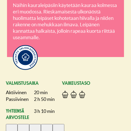
Näihin kauraleipäsiin käytetään kauraa kolmessa
eri muodossa. Rieskamaisesta ulkonäöstä
huolimatta leipäset kohotetaan hiivalla ja niiden
rakenne on mehukkaan ilmava. Leipänen
kannattaa halkaista, jolloin rapeaa kuorta riittää
useammalle.
VALMISTUSAIKA
VAIKEUSTASO
Aktiivinen
20 min
Passiivinen
2 h 50 min
3 h 10 min
Yhteensä
ARVOSTELE
Anna
Anna
Anna
Anna
Anna