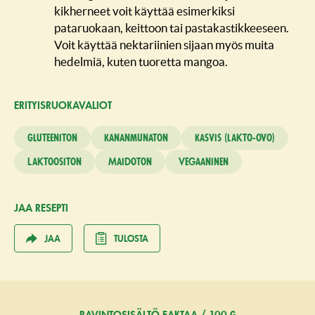
kikherneet voit käyttää esimerkiksi
pataruokaan, keittoon tai pastakastikkeeseen.
Voit käyttää nektariinien sijaan myös muita
hedelmiä, kuten tuoretta mangoa.
ERITYISRUO­KAVALIOT
Gluteeniton
Kananmunaton
Kasvis (lakto-ovo)
Laktoositon
Maidoton
Vegaaninen
JAA RESEPTI
JAA
TULOSTA