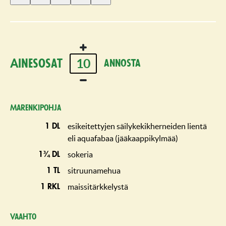
1
2
3
4
5
tähti
tähteä
tähteä
tähteä
tähteä
10
Ainesosat
annosta
Marenkipohja
esikeitettyjen säilykekikherneiden lientä
1 dl
eli aquafabaa (jääkaappikylmää)
sokeria
1¾ dl
sitruunamehua
1 tl
maissitärkkelystä
1 rkl
Vaahto