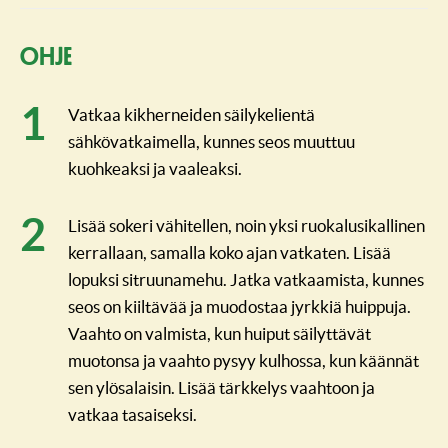
Ohje
Vatkaa kikherneiden säilykelientä
sähkövatkaimella, kunnes seos muuttuu
kuohkeaksi ja vaaleaksi.
Lisää sokeri vähitellen, noin yksi ruokalusikallinen
kerrallaan, samalla koko ajan vatkaten. Lisää
lopuksi sitruunamehu. Jatka vatkaamista, kunnes
seos on kiiltävää ja muodostaa jyrkkiä huippuja.
Vaahto on valmista, kun huiput säilyttävät
muotonsa ja vaahto pysyy kulhossa, kun käännät
sen ylösalaisin. Lisää tärkkelys vaahtoon ja
vatkaa tasaiseksi.