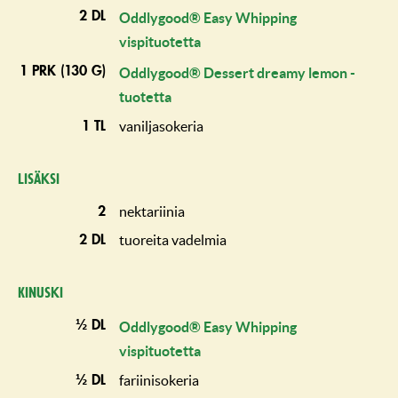
2 dl
Oddlygood® Easy Whipping
vispituotetta
1 prk (130 g)
Oddlygood® Dessert dreamy lemon -
tuotetta
vaniljasokeria
1 tl
Lisäksi
nektariinia
2
tuoreita vadelmia
2 dl
Kinuski
½ dl
Oddlygood® Easy Whipping
vispituotetta
fariinisokeria
½ dl