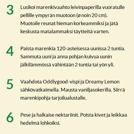
Lusikoi marenkivaahto leivinpaperilla vuoratulle
pellille ympyrän muotoon (ø noin 20 cm).
Muotoile reunat hieman korkeammiksi ja jätä
keskusta matalammaksi täytteitä varten.
Paista marenkia 120-asteisessa uunissa 2 tuntia.
Sammuta uuni ja anna pohjan kuivua uunin
jälkilämmössä vähintään 2 tuntia tai yön yli.
Vaahdota Oddlygood-vispi ja Dreamy Lemon
sähkövatkaimella. Mausta vaniljasokerilla. Siirrä
marenkipohja tarjoilualustalle.
Pese ja halkaise nektariinit. Poista kivet ja leikkaa
hedelmä lohkoiksi.