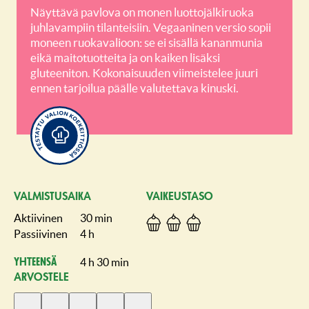
Näyttävä pavlova on monen luottojälkiruoka
juhlavampiin tilanteisiin. Vegaaninen versio sopii
moneen ruokavalioon: se ei sisällä kananmunia
eikä maitotuotteita ja on kaiken lisäksi
gluteeniton. Kokonaisuuden viimeistelee juuri
ennen tarjoilua päälle valutettava kinuski.
VALMISTUSAIKA
VAIKEUSTASO
Aktiivinen
30 min
Passiivinen
4 h
4 h 30 min
Yhteensä
ARVOSTELE
Anna
Anna
Anna
Anna
Anna