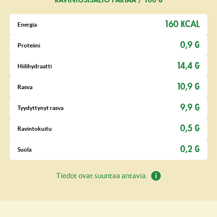
RAVINTOSISÄLTÖ FAKTAA / 100 G
160 KCAL
Energia
0,9 G
Proteiini
14,4 G
Hiilihydraatti
10,9 G
Rasva
9,9 G
Tyydyttynyt rasva
0,5 G
Ravintokuitu
0,2 G
Suola
Tiedot ovat suuntaa antavia.