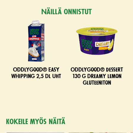
Näillä onnistut
Oddlygood® Easy
Oddlygood® Dessert
Whipping 2,5 dl UHT
130 g dreamy lemon
gluteeniton
Kokeile myös näitä