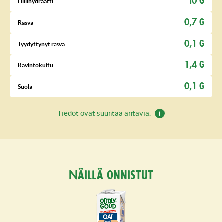
10 G
Hiilihydraatti
0,7 G
Rasva
0,1 G
Tyydyttynyt rasva
1,4 G
Ravintokuitu
0,1 G
Suola
Tiedot ovat suuntaa antavia.
Näillä onnistut