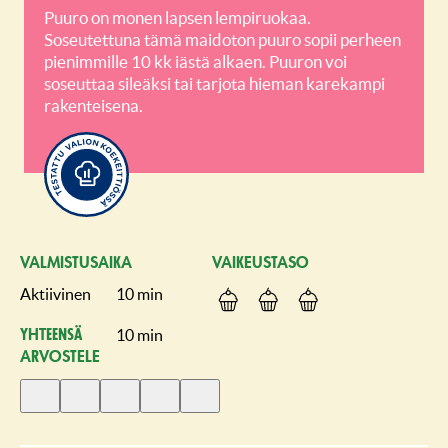
Puuro on monen lapsen lempiruokaa.
Soseutettuna tämä maidoton puuro sopii perheen
pienimmille 10 kk iästä alkaen. Puuron voi
soseuttaa sileäksi tai tarjota hieman karekampi
rakenteisena.
VALMISTUSAIKA
VAIKEUSTASO
Aktiivinen
10 min
10 min
Yhteensä
ARVOSTELE
Anna
Anna
Anna
Anna
Anna
1
2
3
4
5
tähti
tähteä
tähteä
tähteä
tähteä