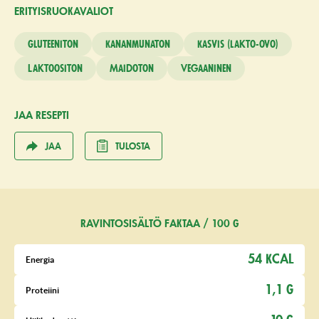
ERITYISRUO­KAVALIOT
Gluteeniton
Kananmunaton
Kasvis (lakto-ovo)
Laktoositon
Maidoton
Vegaaninen
JAA RESEPTI
JAA
TULOSTA
RAVINTOSISÄLTÖ FAKTAA / 100 G
54 KCAL
Energia
1,1 G
Proteiini