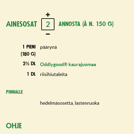
2
Ainesosat
annosta (à n. 150 g)
päärynä
1 pieni
(180 g)
2½ dl
Oddlygood® kaurajuomaa
riisihiutaleita
1 dl
Pinnalle
hedelmäsosetta, lastenruoka
Ohje