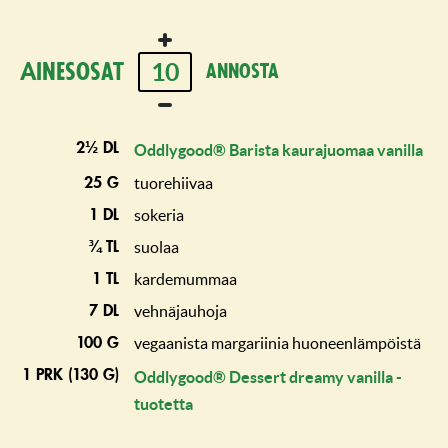
10
Ainesosat
annosta
2½ dl
Oddlygood® Barista kaurajuomaa vanilla
tuorehiivaa
25 g
sokeria
1 dl
suolaa
¾ tl
kardemummaa
1 tl
vehnäjauhoja
7 dl
vegaanista margariinia huoneenlämpöistä
100 g
1 prk (130 g)
Oddlygood® Dessert dreamy vanilla -
tuotetta