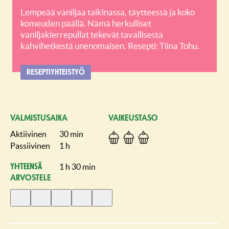
Lempeää vaniljaa taikinassa, täytteessä ja koko
komeuden päällä. Nämä herkulliset
vaniljakierrepullat tekevät tavallisesta
kahvihetkestä unenomaisen. Resepti: Tiina Tohu.
RESEPTIYHTEISTYÖ
VALMISTUSAIKA
VAIKEUSTASO
Aktiivinen
30 min
Passiivinen
1 h
1 h 30 min
Yhteensä
ARVOSTELE
Anna
Anna
Anna
Anna
Anna
1
2
3
4
5
tähti
tähteä
tähteä
tähteä
tähteä