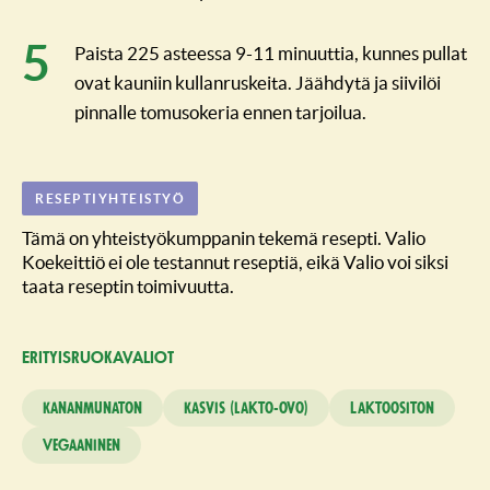
Paista 225 asteessa 9-11 minuuttia, kunnes pullat
ovat kauniin kullanruskeita. Jäähdytä ja siivilöi
pinnalle tomusokeria ennen tarjoilua.
RESEPTIYHTEISTYÖ
Tämä on yhteistyökumppanin tekemä resepti. Valio
Koekeittiö ei ole testannut reseptiä, eikä Valio voi siksi
taata reseptin toimivuutta.
ERITYISRUO­KAVALIOT
Kananmunaton
Kasvis (lakto-ovo)
Laktoositon
Vegaaninen