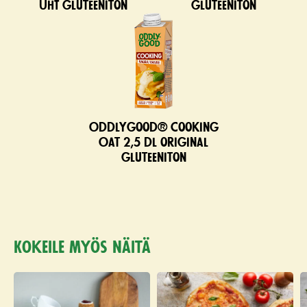
UHT gluteeniton
gluteeniton
Oddlygood® Cooking
Oat 2,5 dl original
gluteeniton
Kokeile myös näitä