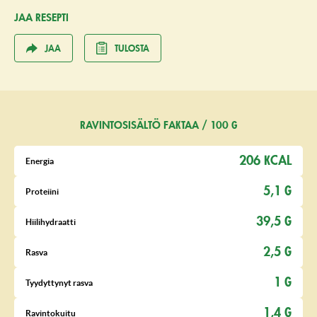
JAA RESEPTI
JAA
TULOSTA
RAVINTOSISÄLTÖ FAKTAA / 100 G
206 KCAL
Energia
5,1 G
Proteiini
39,5 G
Hiilihydraatti
2,5 G
Rasva
1 G
Tyydyttynyt rasva
1,4 G
Ravintokuitu