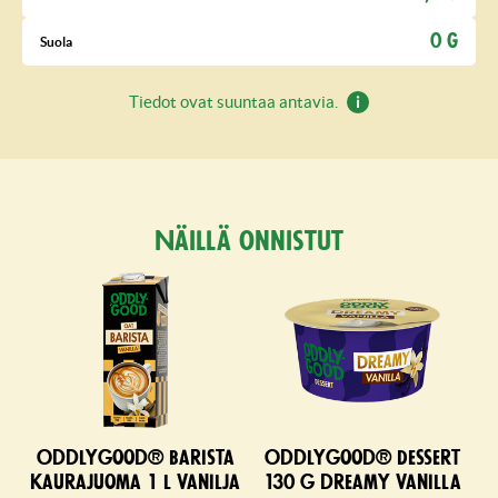
0 G
Suola
Tiedot ovat suuntaa antavia.
Näillä onnistut
Oddlygood® Barista
Oddlygood® Dessert
kaurajuoma 1 l vanilja
130 g dreamy vanilla