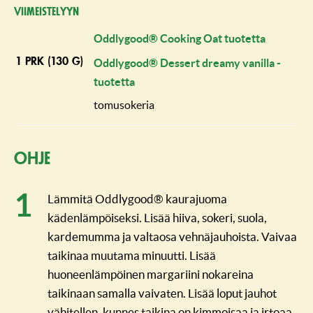
Viimeistelyyn
Oddlygood® Cooking Oat tuotetta
1 prk (130 g)
Oddlygood® Dessert dreamy vanilla -
tuotetta
tomusokeria
Ohje
Lämmitä Oddlygood® kaurajuoma
kädenlämpöiseksi. Lisää hiiva, sokeri, suola,
kardemumma ja valtaosa vehnäjauhoista. Vaivaa
taikinaa muutama minuutti. Lisää
huoneenlämpöinen margariini nokareina
taikinaan samalla vaivaten. Lisää loput jauhot
vähitellen, kunnes taikina on kimmoisaa ja irtoaa