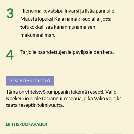
Hienonna kevätsipulinvarsi ja lisää pannulle.
Mausta lopuksi Kala namak -suolalla, jotta
tofukokkeli saa kananmunamaisen
makumaailman.
Tarjoile paahdettujen leipäviipaleiden kera.
RESEPTIYHTEISTYÖ
Tämä on yhteistyökumppanin tekemä resepti. Valio
Koekeittiö ei ole testannut reseptiä, eikä Valio voi siksi
taata reseptin toimivuutta.
ERITYISRUO­KAVALIOT