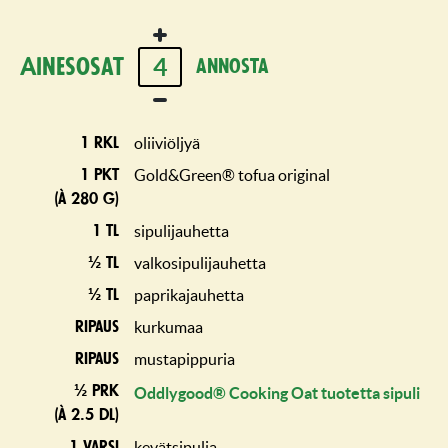
4
Ainesosat
annosta
oliiviöljyä
1 rkl
Gold&Green® tofua original
1 pkt
(à 280 g)
sipulijauhetta
1 tl
valkosipulijauhetta
½ tl
paprikajauhetta
½ tl
kurkumaa
ripaus
mustapippuria
ripaus
½ prk
Oddlygood® Cooking Oat tuotetta sipuli
(à 2.5 dl)
kevätsipulia
1 varsi