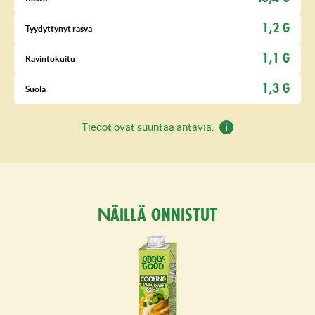
1,2 G
Tyydyttynyt rasva
1,1 G
Ravintokuitu
1,3 G
Suola
Tiedot ovat suuntaa antavia.
Näillä onnistut