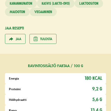
Kananmunaton
Kasvis (lakto-ovo)
Laktoositon
Maidoton
Vegaaninen
JAA RESEPTI
JAA
TULOSTA
RAVINTOSISÄLTÖ FAKTAA / 100 G
180 KCAL
Energia
9,2 G
Proteiini
5,6 G
Hiilihydraatti
13,4 G
Rasva