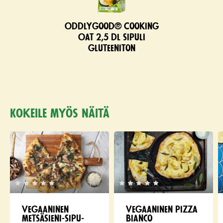
Oddlygood® Cooking
Oat 2,5 dl sipuli
gluteeniton
Kokeile myös näitä
Vegaaninen
Vegaaninen pizza
metsäsieni-si­pu­
bianco