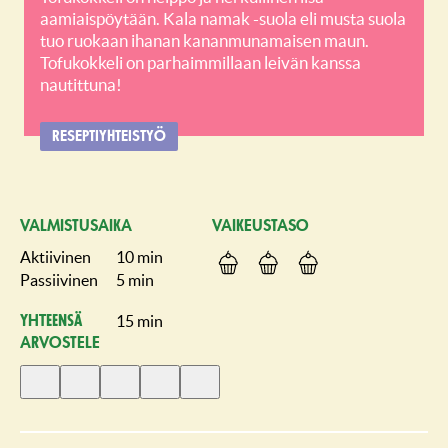
aamiaispöytään. Kala namak -suola eli musta suola
tuo ruokaan ihanan kananmunamaisen maun.
Tofukokkeli on parhaimmillaan leivän kanssa
nautittuna!
RESEPTIYHTEISTYÖ
VALMISTUSAIKA
VAIKEUSTASO
Aktiivinen
10 min
Passiivinen
5 min
15 min
Yhteensä
ARVOSTELE
Anna
Anna
Anna
Anna
Anna
1
2
3
4
5
tähti
tähteä
tähteä
tähteä
tähteä