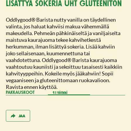
lisättyä sokeria UHT gluteeniton
Oddlygood® Barista nutty vanilla on täydellinen
valinta, jos haluat kahviisi makua vähemmällä
makeudella. Pehmeän pähkinäiseltä ja vaniljaiselta
maistuva kaurajuoma tekee kahvihetkestä
herkumman, ilman lisättyä sokeria. Lisää kahviin
joko sellaisenaan, kuumennettuna tai
vaahdotettuna. Oddlygood® Barista kaurajuoma
vaahtoutuu kauniisti ja sekoittuu tasaisesti kaikkiin
kahvityyppeihin. Kokeile myös jääkahviin! Sopii
vegaaniseen ja gluteenittomaan ruokavalioon.
Ravista ennen käyttöä.
1 l tölkki
PAKKAUSKOOT
JAA