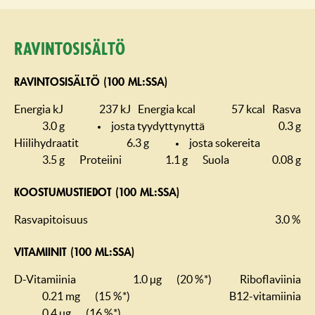
Ravintosisältö
RAVINTOSISÄLTÖ (100 ML:SSA)
Energia kJ
237 kJ
Energia kcal
57 kcal
Rasva
3.0 g
josta tyydyttynyttä
0.3 g
Hiilihydraatit
6.3 g
josta sokereita
3.5 g
Proteiini
1.1 g
Suola
0.08 g
KOOSTUMUS­TIEDOT (100 ML:SSA)
Rasvapitoisuus
3.0 %
VITAMIINIT (100 ML:SSA)
D-Vitamiinia
1.0 µg
(20 %*)
Riboflaviinia
0.21 mg
(15 %*)
B12-vitamiinia
0.4 µg
(16 %*)