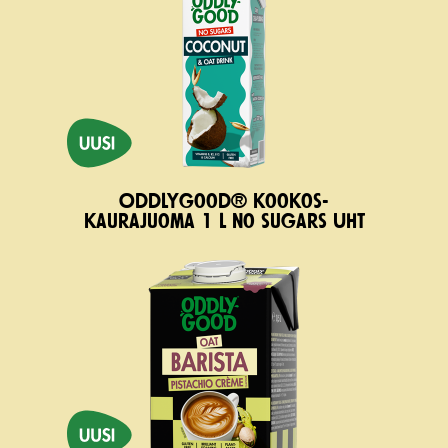
Oddlygood® kookos-
kau­rajuoma 1 l no sugars UHT