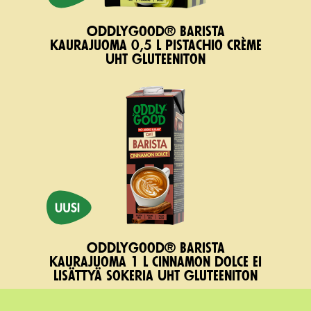
Oddlygood® Barista
kaurajuoma 0,5 l pistachio crème
UHT gluteeniton
Oddlygood® Barista
kaurajuoma 1 l cinnamon dolce ei
lisättyä sokeria UHT gluteeniton