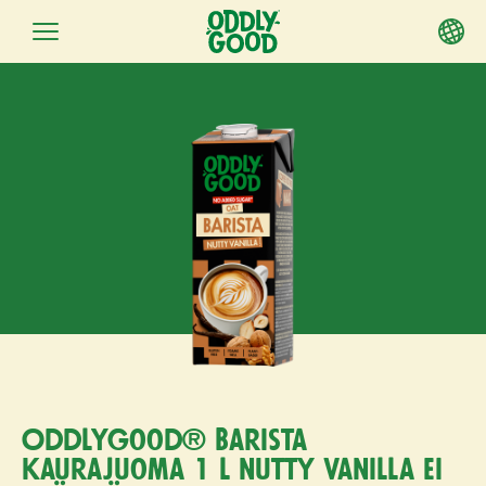
Siirry
sisältöön
Oddlygood® Barista
kaurajuoma 1 l nutty vanilla ei