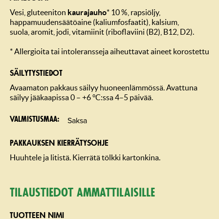
Vesi, gluteeniton
kaurajauho
* 10 %, rapsiöljy,
happamuudensäätöaine (kaliumfosfaatit), kalsium,
suola, aromit, jodi, vitamiinit (riboflaviini (B2), B12, D2).
* Allergioita tai intoleransseja aiheuttavat aineet korostettu
SÄILYTYSTIEDOT
Avaamaton pakkaus säilyy huoneenlämmössä. Avattuna
säilyy jääkaapissa 0 – +6 °C:ssa 4–5 päivää.
Saksa
Valmistusmaa
PAKKAUKSEN KIERRÄTYSOHJE
Huuhtele ja litistä. Kierrätä tölkki kartonkina.
Tilaustiedot ammattilaisille
TUOTTEEN NIMI