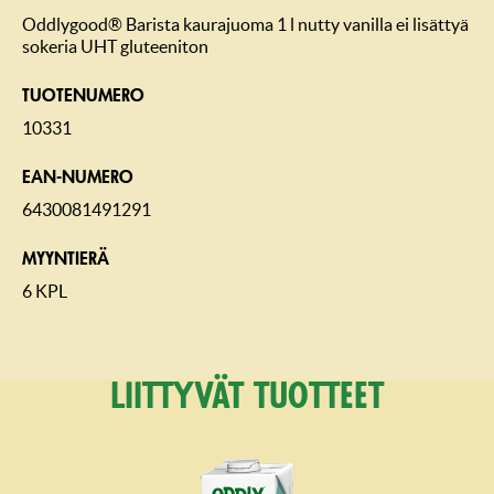
Oddlygood® Barista kaurajuoma 1 l nutty vanilla ei lisättyä
sokeria UHT gluteeniton
TUOTENUMERO
10331
EAN-NUMERO
6430081491291
MYYNTIERÄ
6 KPL
Liittyvät tuotteet