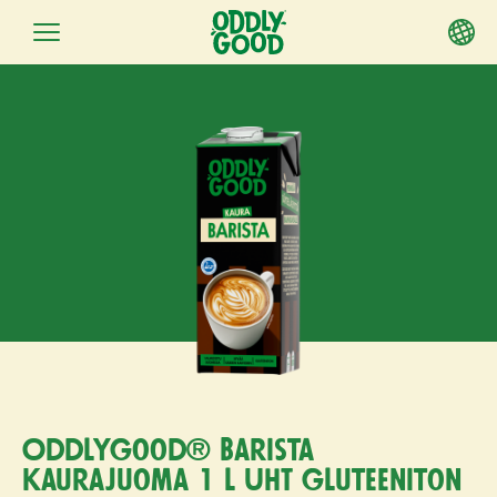
Siirry
sisältöön
Oddlygood® Barista
kaurajuoma 1 l UHT gluteeniton