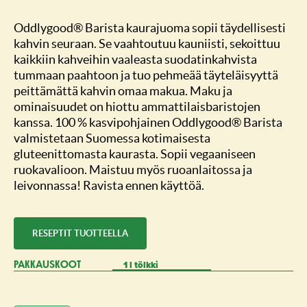
Oddlygood® Barista kaurajuoma sopii täydellisesti
kahvin seuraan. Se vaahtoutuu kauniisti, sekoittuu
kaikkiin kahveihin vaaleasta suodatinkahvista
tummaan paahtoon ja tuo pehmeää täyteläisyyttä
peittämättä kahvin omaa makua. Maku ja
ominaisuudet on hiottu ammattilaisbaristojen
kanssa. 100 % kasvipohjainen Oddlygood® Barista
valmistetaan Suomessa kotimaisesta
gluteenittomasta kaurasta. Sopii vegaaniseen
ruokavalioon. Maistuu myös ruoanlaitossa ja
leivonnassa! Ravista ennen käyttöä.
RESEPTIT TUOTTEELLA
1 l tölkki
PAKKAUSKOOT