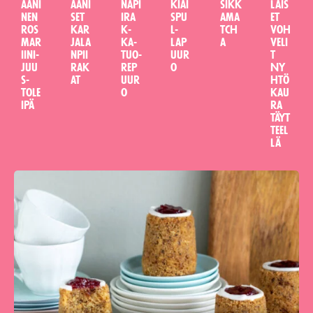
aani
aani
napi
kiai
sikk
lais
nen
set
ira
spu
ama
et
ros
kar
k­
l­
tch
voh
mar
jala
ka-
lap
a
veli
iini-
npii
tuo­
uur
t
juu
rak
rep
o
Ny
s­
at
uur
htö
tole
o
kau
ipä
ra
täyt
teel
lä
Tällä reseptillä ei ole vielä arvosteluita