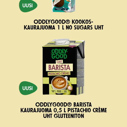
Oddlygood® kookos-
kau­rajuoma 1 l no sugars UHT
Oddlygood® Barista
kaurajuoma 0,5 l pistachio crème
UHT gluteeniton