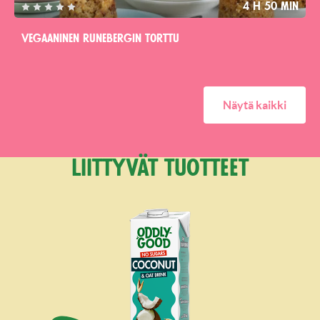
4 h 50 min
Vegaaninen runebergin torttu
Näytä kaikki
Liittyvät tuotteet