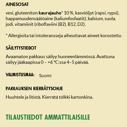
AINESOSAT
vesi, gluteeniton
kaurajauho
* 10 %, kasviöljyt (rapsi, rypsi),
happamuudensäätöaine (kaliumfosfaatit), kalsium, suola,
jodi, vitamiinit (riboflaviini (B2), B12, D2).
* Allergioita tai intoleransseja aiheuttavat aineet korostettu
SÄILYTYSTIEDOT
Avaamaton pakkaus säilyy huoneenlämmössä. Avattuna
säilyy jääkaapissa 0 – +6 °C:ssa 4–5 päivää.
Suomi
Valmistusmaa
PAKKAUKSEN KIERRÄTYSOHJE
Huuhtele ja litistä. Kierrätä tölkki kartonkina.
Tilaustiedot ammattilaisille