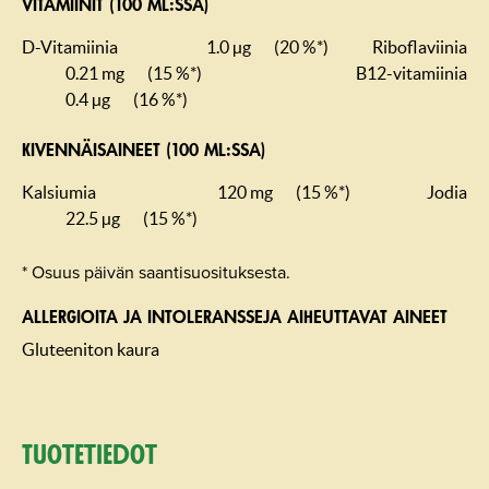
VITAMIINIT (100 ML:SSA)
D-Vitamiinia
1.0 µg
(20 %*)
Riboflaviinia
0.21 mg
(15 %*)
B12-vitamiinia
0.4 µg
(16 %*)
KIVENNÄISAINEET (100 ML:SSA)
Kalsiumia
120 mg
(15 %*)
Jodia
22.5 µg
(15 %*)
* Osuus päivän saantisuosituksesta.
ALLERGIOITA JA INTOLERANSSEJA AIHEUTTAVAT AINEET
Gluteeniton kaura
Tuotetiedot