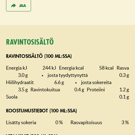
JAA
Ravintosisältö
RAVINTOSISÄLTÖ (100 ML:SSA)
Energia kJ
244 kJ
Energia kcal
58 kcal
Rasva
3.0 g
josta tyydyttynyttä
0.3 g
Hiilihydraatit
6.6 g
josta sokereita
3.5 g
Ravintokuitua
0.4 g
Proteiini
1.2 g
Suola
0.1 g
KOOSTUMUS­TIEDOT (100 ML:SSA)
Lisätty sokeria
0 %
Rasvapitoisuus
3 %