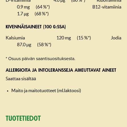
D-Vitamiinia
4.0 µg
(80 %*)
Riboflaviinia
0.9 mg
(64 %*)
B12-vitamiinia
1.7 µg
(68 %*)
KIVENNÄISAINEET (100 G:SSA)
Kalsiumia
120 mg
(15 %*)
Jodia
87.0 µg
(58 %*)
* Osuus päivän saantisuosituksesta.
ALLERGIOITA JA INTOLERANSSEJA AIHEUTTAVAT AINEET
Saattaa sisältää
Maito ja maitotuotteet (ml.laktoosi)
Tuotetiedot