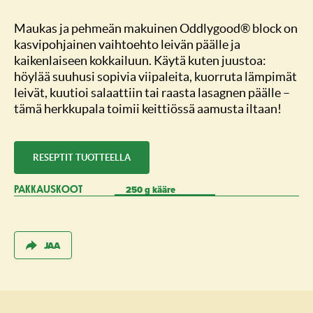
Maukas ja pehmeän makuinen Oddlygood® block on
kasvipohjainen vaihtoehto leivän päälle ja
kaikenlaiseen kokkailuun. Käytä kuten juustoa:
höylää suuhusi sopivia viipaleita, kuorruta lämpimät
leivät, kuutioi salaattiin tai raasta lasagnen päälle –
tämä herkkupala toimii keittiössä aamusta iltaan!
RESEPTIT TUOTTEELLA
250 g kääre
PAKKAUSKOOT
JAA