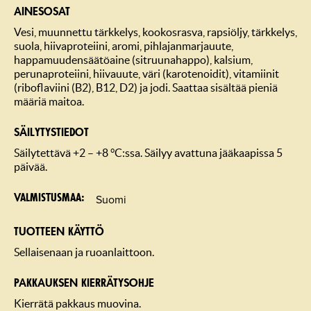
AINESOSAT
Vesi, muunnettu tärkkelys, kookosrasva, rapsiöljy, tärkkelys,
suola, hiivaproteiini, aromi, pihlajanmarjauute,
happamuudensäätöaine (sitruunahappo), kalsium,
perunaproteiini, hiivauute, väri (karotenoidit), vitamiinit
(riboflaviini (B2), B12, D2) ja jodi. Saattaa sisältää pieniä
määriä maitoa.
SÄILYTYSTIEDOT
Säilytettävä +2 – +8 °C:ssa. Säilyy avattuna jääkaapissa 5
päivää.
Suomi
Valmistusmaa
TUOTTEEN KÄYTTÖ
Sellaisenaan ja ruoanlaittoon.
PAKKAUKSEN KIERRÄTYSOHJE
Kierrätä pakkaus muovina.