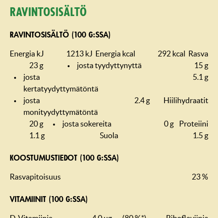
Ravintosisältö
RAVINTOSISÄLTÖ (100 G:SSA)
Energia kJ
1213 kJ
Energia kcal
292 kcal
Rasva
23 g
josta tyydyttynyttä
15 g
josta
5.1 g
kertatyydyttymätöntä
josta
2.4 g
Hiilihydraatit
monityydyttymätöntä
20 g
josta sokereita
0 g
Proteiini
1.1 g
Suola
1.5 g
KOOSTUMUS­TIEDOT (100 G:SSA)
Rasvapitoisuus
23 %
VITAMIINIT (100 G:SSA)