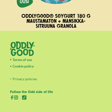
Oddlygood® Soygurt 180 g
maustamaton + mansikka-
sitruuna granola
Terms of use
Cookie policy
Privacy policies
Follow the Odd side of life
(aukeaa uuteen välilehteen)
(aukeaa uuteen välilehteen)
(aukeaa uuteen välilehteen)