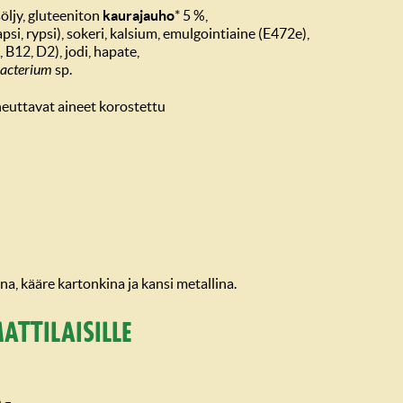
öljy, gluteeniton
kaurajauho
* 5 %,
psi, rypsi), sokeri, kalsium, emulgointiaine (E472e),
, B12, D2), jodi, hapate,
bacterium
sp.
iheuttavat aineet korostettu
na, kääre kartonkina ja kansi metallina.
attilaisille