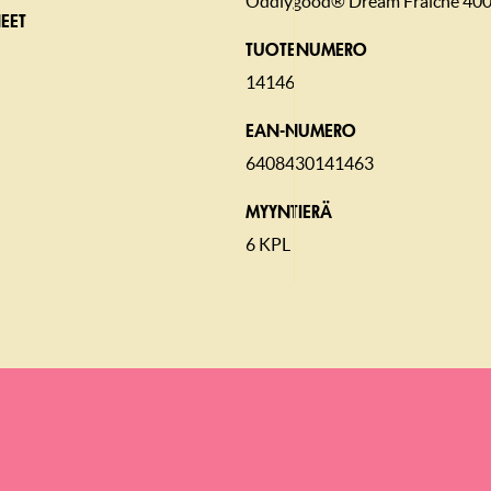
Oddlygood® Dream Fraiche 400
EET
TUOTENUMERO
14146
EAN-NUMERO
6408430141463
MYYNTIERÄ
6 KPL