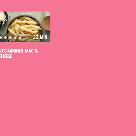
llä reseptillä ei ole vielä arvosteluita
20 min
Vegaaninen mac &
cheese