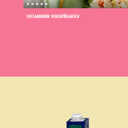
Vegaaninen voileipäkakku