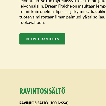
leivontaan. Se tuo täyteläisyyttä keittoihin ja 
leivonnaisiin. Dream Fraiche on maultaan lemp
toimii kuin unelma dipeissä ja kylmissä kastikk
tuote valmistetaan ilman palmuoljyä tai soijaa.
ruokavalioon.
RESEPTIT TUOTTEELLA
Ravintosisältö
RAVINTOSISÄLTÖ (100 G:SSA)