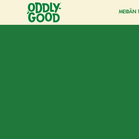
MEIDÄN 
Siirry
sisältöön