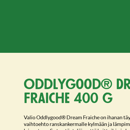
Oddlygood® Dr
Fraiche 400 g
Valio Oddlygood® Dream Fraiche on ihanan täy
vaihtoehto ranskankermalle kylmään ja lämpim