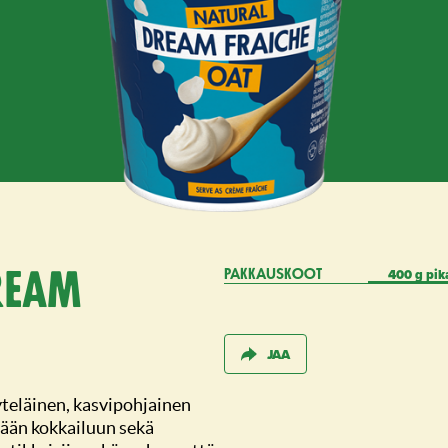
400 g pik
eam
PAKKAUSKOOT
JAA
teläinen, kasvipohjainen
ään kokkailuun sekä