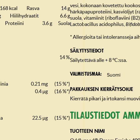
vesi, kokonaan kovetettu kookos
168 kcal
Rasva
14 g
härkäpapuproteiini, kasviöljyt (ra
g
Hiilihydraatit
6.6 g
suola, vitamiinit (riboflaviini (B2)
Proteiini
3.6 g
Suola
Lactobacillus acidophilus,
Bifido
* Allergioita tai intoleransseja a
SÄILYTYSTIEDOT
14 %
Säilytettävä alle + 8 °C:ssa.
Suomi
Valmistusmaa
inia
0.21 mg
(15 %*)
PAKKAUKSEN KIERRÄTYSOHJE
0.4 µg
(16 %*)
Kierrätä pikari ja irtokansi muovi
Tilaustiedot amm
ia
22.5 µg
(15 %*)
TUOTTEEN NIMI