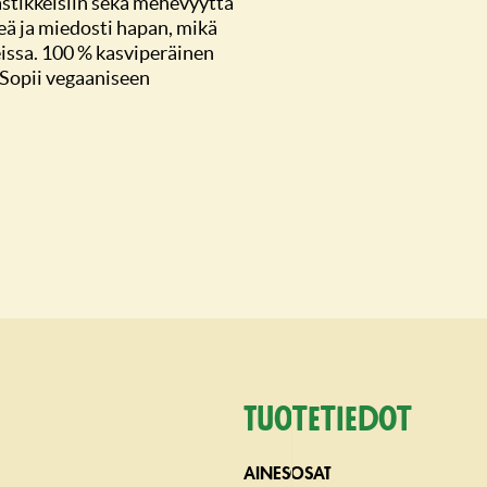
kastikkeisiin sekä mehevyyttä
eä ja miedosti hapan, mikä
eissa. 100 % kasviperäinen
 Sopii vegaaniseen
Tuotetiedot
AINESOSAT