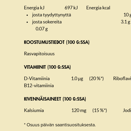
Energia kJ
697 kJ
Energia kcal
josta tyydyttynyttä
10 
josta sokereita
3.1 g
0.07 g
KOOSTUMUS­TIEDOT (100 G:SSA)
Rasvapitoisuus
VITAMIINIT (100 G:SSA)
D-Vitamiinia
1.0 µg
(20 %*)
Riboflavi
B12-vitamiinia
KIVENNÄISAINEET (100 G:SSA)
Kalsiumia
120 mg
(15 %*)
Jod
* Osuus päivän saantisuosituksesta.