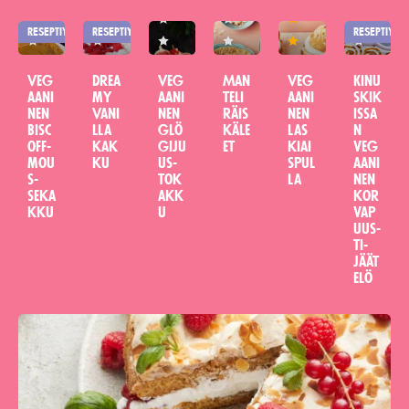
min
h
min
min
min
min
Tällä reseptillä ei ole vielä arvosteluita
Tällä reseptillä ei ole vielä arvosteluita
Tällä reseptillä ei ole vielä arvosteluita
Tällä reseptillä ei ole vielä arvo
Reseptin tähtiluokit
Tällä resep
RESEPTIYHTEISTYÖ
RESEPTIYHTEISTYÖ
RESEPTIYHT
Veg
Drea
Veg
Man
Veg
Kinu
aani
my
aani
teli
aani
skik
nen
Vani
nen
räis
nen
issa
Bisc
lla
glö
käle
las
n
off-
kak
giju
et
kiai
veg
mou
ku
us­
spul
aani
s­
tok
la
nen
seka
akk
kor
kku
u
vap
uus­
ti­
jäät
elö
Tällä reseptillä ei ole vielä arvosteluita