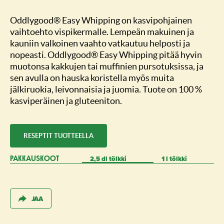
Oddlygood® Easy Whipping on kasvipohjainen
vaihtoehto vispikermalle. Lempeän makuinen ja
kauniin valkoinen vaahto vatkautuu helposti ja
nopeasti. Oddlygood® Easy Whipping pitää hyvin
muotonsa kakkujen tai muffinien pursotuksissa, ja
sen avulla on hauska koristella myös muita
jälkiruokia, leivonnaisia ja juomia. Tuote on 100 %
kasviperäinen ja gluteeniton.
RESEPTIT TUOTTEELLA
2,5 dl tölkki
1 l tölkki
PAKKAUSKOOT
JAA