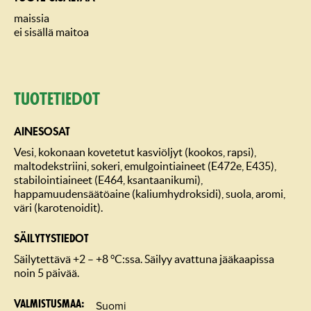
maissia
ei sisällä maitoa
Tuotetiedot
AINESOSAT
Vesi, kokonaan kovetetut kasviöljyt (kookos, rapsi),
maltodekstriini, sokeri, emulgointiaineet (E472e, E435),
stabilointiaineet (E464, ksantaanikumi),
happamuudensäätöaine (kaliumhydroksidi), suola, aromi,
väri (karotenoidit).
SÄILYTYSTIEDOT
Säilytettävä +2 – +8 °C:ssa. Säilyy avattuna jääkaapissa
noin 5 päivää.
Suomi
Valmistusmaa