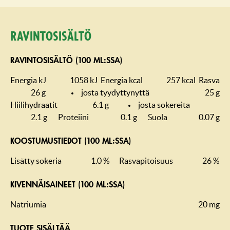
Ravintosisältö
RAVINTOSISÄLTÖ (100 ML:SSA)
Energia kJ
1058 kJ
Energia kcal
257 kcal
Rasva
26 g
josta tyydyttynyttä
25 g
Hiilihydraatit
6.1 g
josta sokereita
2.1 g
Proteiini
0.1 g
Suola
0.07 g
KOOSTUMUS­TIEDOT (100 ML:SSA)
Lisätty sokeria
1.0 %
Rasvapitoisuus
26 %
KIVENNÄISAINEET (100 ML:SSA)
Natriumia
20 mg
TUOTE SISÄLTÄÄ