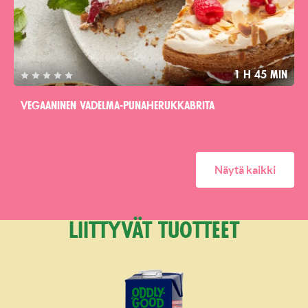
1 h 45 min
Vegaaninen vadelma-pu­na­he­ruk­kabrita
Näytä kaikki
Liittyvät tuotteet