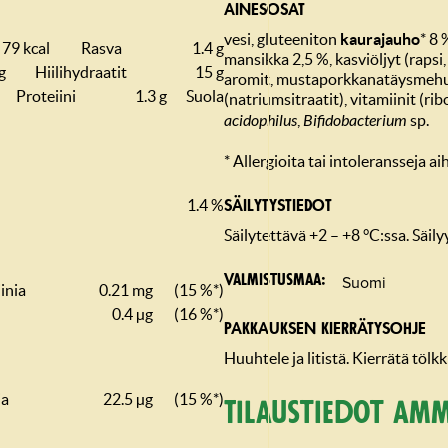
AINESOSAT
vesi, gluteeniton
kaurajauho
* 8 
79 kcal
Rasva
1.4 g
mansikka 2,5 %, kasviöljyt (rapsi
g
Hiilihydraatit
15 g
aromit, mustaporkkanatäysmehut
Proteiini
1.3 g
Suola
(natriumsitraatit), vitamiinit (rib
acidophilus
,
Bifidobacterium
sp.
* Allergioita tai intoleransseja a
1.4 %
SÄILYTYSTIEDOT
Säilytettävä +2 – +8 °C:ssa. Säil
Suomi
Valmistusmaa
inia
0.21 mg
(15 %*)
0.4 µg
(16 %*)
PAKKAUKSEN KIERRÄTYSOHJE
Huuhtele ja litistä. Kierrätä tölk
ia
22.5 µg
(15 %*)
Tilaustiedot amm