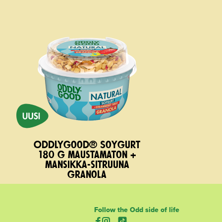
Oddlygood® Soygurt
180 g maustamaton +
mansikka-sitruuna
granola
Follow the Odd side of life
(aukeaa uuteen välilehteen)
(aukeaa uuteen välilehteen)
(aukeaa uuteen välilehtee