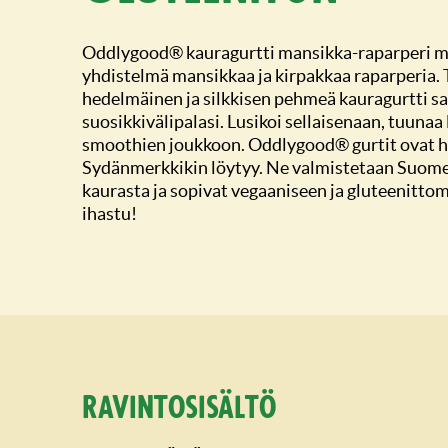
Oddlygood® kauragurtti mansikka-raparperi ma
yhdistelmä mansikkaa ja kirpakkaa raparperia. 
hedelmäinen ja silkkisen pehmeä kauragurtti sat
suosikkivälipalasi. Lusikoi sellaisenaan, tuunaa 
smoothien joukkoon. Oddlygood® gurtit ovat hi
Sydänmerkkikin löytyy. Ne valmistetaan Suom
kaurasta ja sopivat vegaaniseen ja gluteenitto
ihastu!
Ravintosisältö