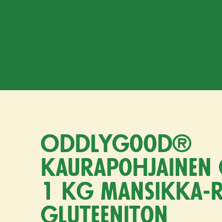
Oddlygood®
kaurapohjainen 
1 kg mansikka-r
gluteeniton