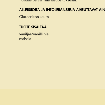
* Osuus päivän saantisuosituksesta.
ALLERGIOITA JA INTOLERANSSEJA AIHEUTTAVAT AIN
Gluteeniton kaura
TUOTE SISÄLTÄÄ
vaniljaa/vanilliinia
maissia