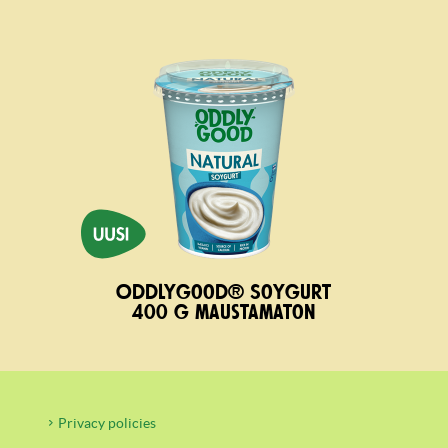
Oddlygood® Soygurt
400 g maustamaton
Privacy policies