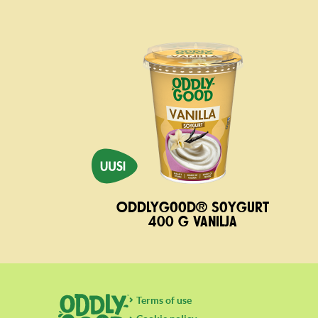
Oddlygood® Soygurt
400 g vanilja
Terms of use