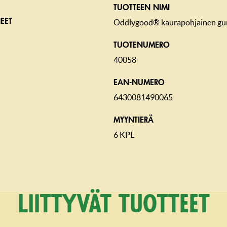
TUOTTEEN NIMI
EET
Oddlygood® kaurapohjainen gurt
TUOTENUMERO
40058
EAN-NUMERO
6430081490065
MYYNTIERÄ
6 KPL
Liittyvät tuotteet