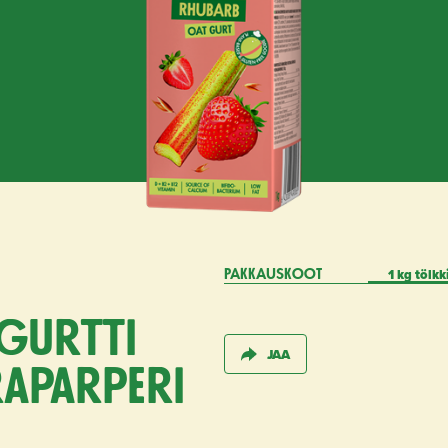
1 kg tölkk
PAKKAUSKOOT
gurtti
JAA
a­parperi