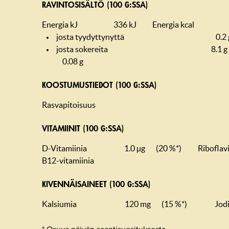
RAVINTOSISÄLTÖ (100 G:SSA)
Energia kJ
336 kJ
Energia kcal
josta tyydyttynyttä
0.2 
josta sokereita
8.1 g
0.08 g
KOOSTUMUS­TIEDOT (100 G:SSA)
Rasvapitoisuus
VITAMIINIT (100 G:SSA)
D-Vitamiinia
1.0 µg
(20 %*)
Riboflavi
B12-vitamiinia
KIVENNÄISAINEET (100 G:SSA)
Kalsiumia
120 mg
(15 %*)
Jod