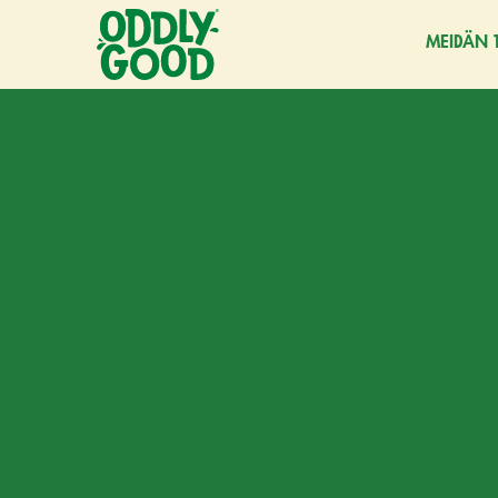
MEIDÄN 
Siirry
sisältöön