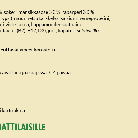
%, sokeri, mansikkasose 3,0 %, raparperi 3,0 %,
, rypsi), muunnettu tärkkelys, kalsium, herneproteiini,
iiviste, suola, happamuudensäätöaine
oflaviini (B2), B12, D2), jodi, hapate,
Lactobacillus
iheuttavat aineet korostettu
yy avattuna jääkaapissa 3–4 päivää.
ki kartonkina.
attilaisille