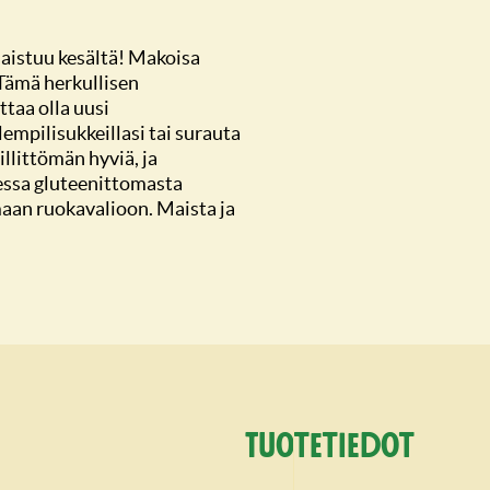
istuu kesältä! Makoisa
Tämä herkullisen
taa olla uusi
lempilisukkeillasi tai surauta
llittömän hyviä, ja
essa gluteenittomasta
maan ruokavalioon. Maista ja
Tuotetiedot