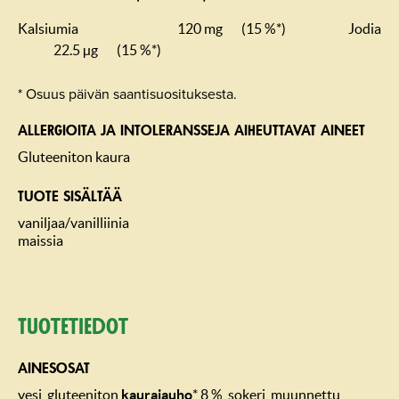
Kalsiumia
120 mg
(15 %*)
Jodia
22.5 µg
(15 %*)
* Osuus päivän saantisuosituksesta.
ALLERGIOITA JA INTOLERANSSEJA AIHEUTTAVAT AINEET
Gluteeniton kaura
TUOTE SISÄLTÄÄ
vaniljaa/vanilliinia
maissia
Tuotetiedot
AINESOSAT
vesi, gluteeniton
kaurajauho
* 8 %, sokeri, muunnettu