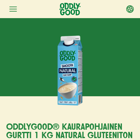
Siirry
sisältöön
Oddlygood® kaurapohjainen
gurtti 1 kg natural gluteeniton