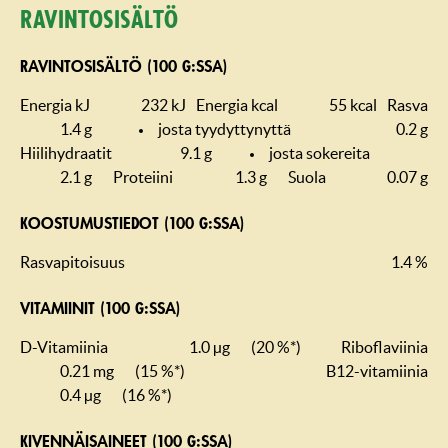
Ravintosisältö
RAVINTOSISÄLTÖ (100 G:SSA)
Energia kJ
232 kJ
Energia kcal
55 kcal
Rasva
1.4 g
josta tyydyttynyttä
0.2 g
Hiilihydraatit
9.1 g
josta sokereita
2.1 g
Proteiini
1.3 g
Suola
0.07 g
KOOSTUMUS­TIEDOT (100 G:SSA)
Rasvapitoisuus
1.4 %
VITAMIINIT (100 G:SSA)
D-Vitamiinia
1.0 µg
(20 %*)
Riboflaviinia
0.21 mg
(15 %*)
B12-vitamiinia
0.4 µg
(16 %*)
KIVENNÄISAINEET (100 G:SSA)