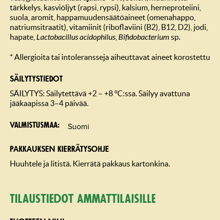
tärkkelys, kasviöljyt (rapsi, rypsi), kalsium, herneproteiini,
suola, aromit, happamuudensäätöaineet (omenahappo,
natriumsitraatit), vitamiinit (riboflaviini (B2), B12, D2), jodi,
hapate,
Lactobacillus acidophilus
,
Bifidobacterium
sp.
* Allergioita tai intoleransseja aiheuttavat aineet korostettu
SÄILYTYSTIEDOT
SÄILYTYS: Säilytettävä +2 – +8 °C:ssa. Säilyy avattuna
jääkaapissa 3–4 päivää.
Suomi
Valmistusmaa
PAKKAUKSEN KIERRÄTYSOHJE
Huuhtele ja litistä. Kierrätä pakkaus kartonkina.
Tilaustiedot ammattilaisille