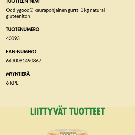
TUOTTEEN NIMI
Oddlygood® kaurapohjainen gurtti 1 kg natural
gluteeniton
TUOTENUMERO
40093
EAN-NUMERO
6430081490867
MYYNTIERÄ
6 KPL
Liittyvät tuotteet