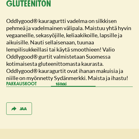
gluteeniton
Oddlygood® kauragurtti vadelma on silkkisen
pehmeä ja vadelmainen välipala. Maistuu yhtä hyvin
vegaaneille, sekasyöjille, keliaakikoille, lapsille ja
aikuisille. Nauti sellaisenaan, tuunaa
lempilisukkeillasi tai käytä smoothieen! Valio
Oddlygood® gurtit valmistetaan Suomessa
kotimaisesta gluteenittomasta kaurasta.
Oddlygood® kauragurtit ovat ihanan makuisia ja
niille on myönnetty Sydänmerkki. Maista ja ihastu!
tölkki
PAKKAUSKOOT
JAA