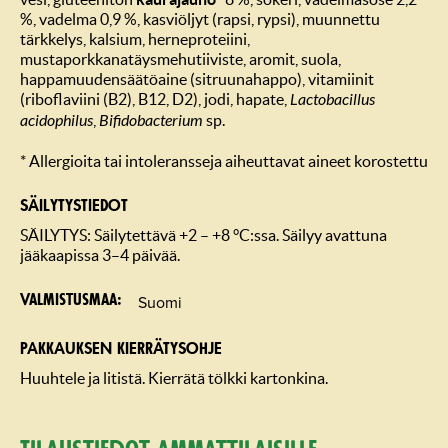
%, vadelma 0,9 %, kasviöljyt (rapsi, rypsi), muunnettu
tärkkelys, kalsium, herneproteiini,
mustaporkkanatäysmehutiiviste, aromit, suola,
happamuudensäätöaine (sitruunahappo), vitamiinit
(riboflaviini (B2), B12, D2), jodi, hapate,
Lactobacillus
acidophilus
,
Bifidobacterium
sp.
* Allergioita tai intoleransseja aiheuttavat aineet korostettu
SÄILYTYSTIEDOT
SÄILYTYS: Säilytettävä +2 – +8 °C:ssa. Säilyy avattuna
jääkaapissa 3–4 päivää.
Suomi
Valmistusmaa
PAKKAUKSEN KIERRÄTYSOHJE
Huuhtele ja litistä. Kierrätä tölkki kartonkina.