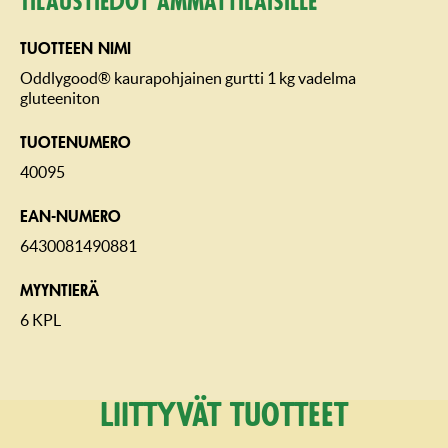
Tilaustiedot ammattilaisille
TUOTTEEN NIMI
Oddlygood® kaurapohjainen gurtti 1 kg vadelma
gluteeniton
TUOTENUMERO
40095
EAN-NUMERO
6430081490881
MYYNTIERÄ
6 KPL
Liittyvät tuotteet