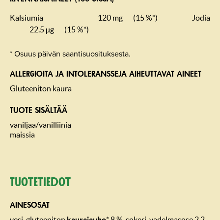
Kalsiumia
120 mg
(15 %*)
Jodia
22.5 µg
(15 %*)
* Osuus päivän saantisuosituksesta.
ALLERGIOITA JA INTOLERANSSEJA AIHEUTTAVAT AINEET
Gluteeniton kaura
TUOTE SISÄLTÄÄ
vaniljaa/vanilliinia
maissia
Tuotetiedot
AINESOSAT
vesi, gluteeniton
kaurajauho
* 8 %, sokeri, vadelmasose 2,2