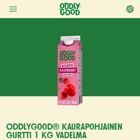
Siirry
sisältöön
Oddlygood® kaurapohjainen
gurtti 1 kg vadelma