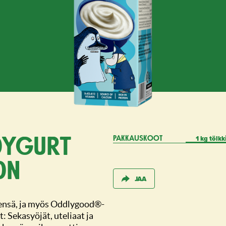
1 kg tölkk
oygurt
PAKKAUSKOOT
on
JAA
sensä, ja myös Oddlygood®-
: Sekasyöjät, uteliaat ja