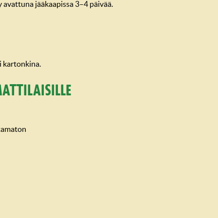
yy avattuna jääkaapissa 3–4 päivää.
ki kartonkina.
attilaisille
tamaton