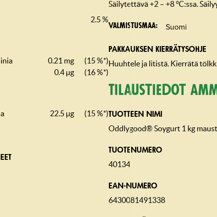
Säilytettävä +2 – +8 °C:ssa. Säil
2.5 %
Suomi
Valmistusmaa
PAKKAUKSEN KIERRÄTYSOHJE
inia
0.21 mg
(15 %*)
Huuhtele ja litistä. Kierrätä tölk
0.4 µg
(16 %*)
Tilaustiedot amm
ia
22.5 µg
(15 %*)
TUOTTEEN NIMI
Oddlygood® Soygurt 1 kg maus
TUOTENUMERO
EET
40134
EAN-NUMERO
6430081491338