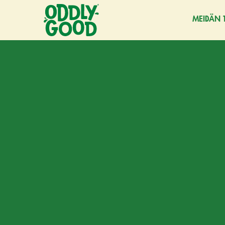
MEIDÄN 
Siirry
sisältöön