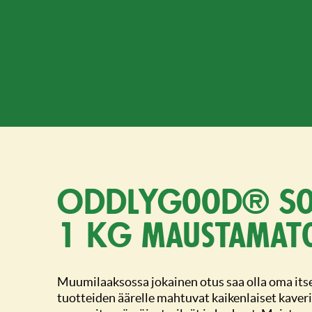
Oddlygood® S
1 kg maustamat
Muumilaaksossa jokainen otus saa olla oma it
tuotteiden äärelle mahtuvat kaikenlaiset kaverit