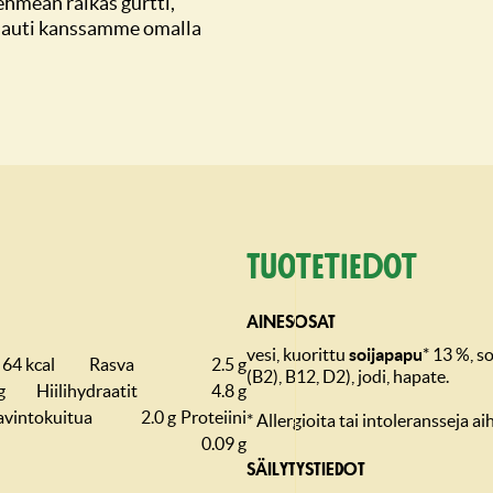
pehmeän raikas gurtti,
 Nauti kanssamme omalla
Tuotetiedot
AINESOSAT
vesi, kuorittu
soijapapu
* 13 %, so
64 kcal
Rasva
2.5 g
(B2), B12, D2), jodi, hapate.
g
Hiilihydraatit
4.8 g
avintokuitua
2.0 g
Proteiini
* Allergioita tai intoleransseja a
0.09 g
SÄILYTYSTIEDOT