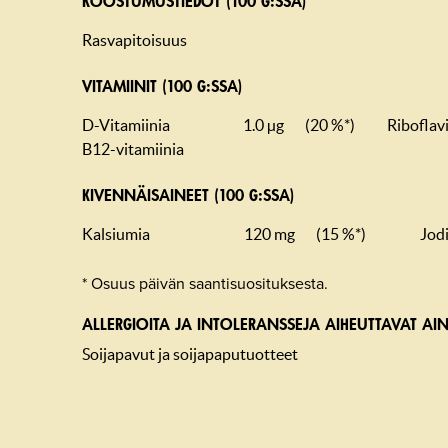
KOOSTUMUS­TIEDOT (100 G:SSA)
Rasvapitoisuus
VITAMIINIT (100 G:SSA)
D-Vitamiinia
1.0 µg
(20 %*)
Riboflavi
B12-vitamiinia
KIVENNÄISAINEET (100 G:SSA)
Kalsiumia
120 mg
(15 %*)
Jod
* Osuus päivän saantisuosituksesta.
ALLERGIOITA JA INTOLERANSSEJA AIHEUTTAVAT AIN
Soijapavut ja soijapaputuotteet