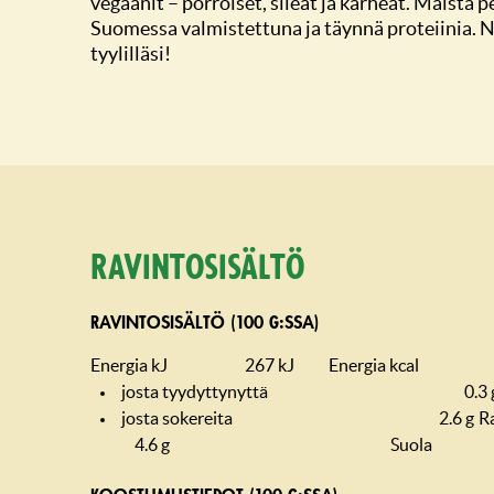
vegaanit – pörröiset, sileät ja karheat. Maista 
Suomessa valmistettuna ja täynnä proteiinia.
tyylilläsi!
Ravintosisältö
RAVINTOSISÄLTÖ (100 G:SSA)
Energia kJ
267 kJ
Energia kcal
josta tyydyttynyttä
0.3 
josta sokereita
2.6 g
R
4.6 g
Suola