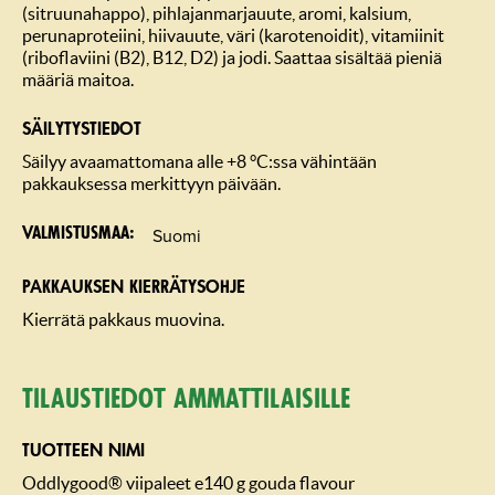
(sitruunahappo), pihlajanmarjauute, aromi, kalsium,
perunaproteiini, hiivauute, väri (karotenoidit), vitamiinit
(riboflaviini (B2), B12, D2) ja jodi. Saattaa sisältää pieniä
määriä maitoa.
SÄILYTYSTIEDOT
Säilyy avaamattomana alle +8 °C:ssa vähintään
pakkauksessa merkittyyn päivään.
Suomi
Valmistusmaa
PAKKAUKSEN KIERRÄTYSOHJE
Kierrätä pakkaus muovina.
Tilaustiedot ammattilaisille
TUOTTEEN NIMI
Oddlygood® viipaleet e140 g gouda flavour