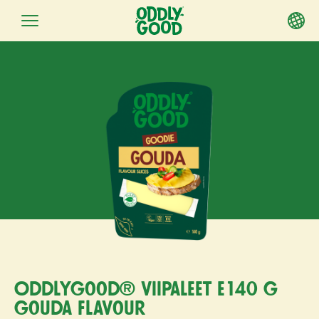
Siirry
sisältöön
Oddlygood® viipaleet e140 g
gouda flavour