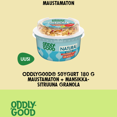
maustamaton
Oddlygood® Soygurt 180 g
maustamaton + mansikka-
sitruuna granola