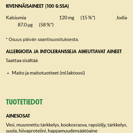
KIVENNÄISAINEET (100 G:SSA)
Kalsiumia
120 mg
(15 %*)
Jodia
87.0 µg
(58 %*)
* Osuus päivän saantisuosituksesta.
ALLERGIOITA JA INTOLERANSSEJA AIHEUTTAVAT AINEET
Saattaa sisältää
Maito ja maitotuotteet (ml.laktoosi)
Tuotetiedot
AINESOSAT
Vesi, muunnettu tärkkelys, kookosrasva, rapsiöljy, tärkkelys,
suola, hiivaproteiini, happamuudensäätöaine