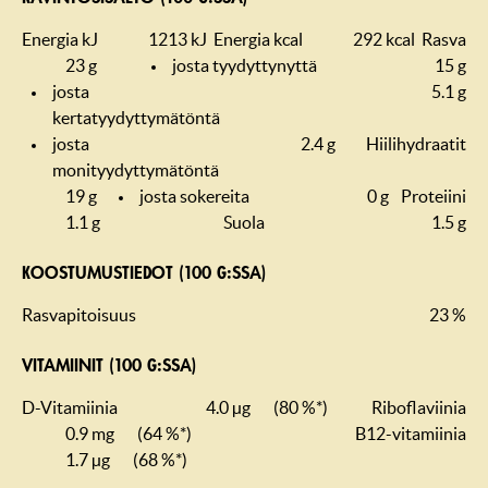
Energia kJ
1213 kJ
Energia kcal
292 kcal
Rasva
23 g
josta tyydyttynyttä
15 g
josta
5.1 g
kertatyydyttymätöntä
josta
2.4 g
Hiilihydraatit
monityydyttymätöntä
19 g
josta sokereita
0 g
Proteiini
1.1 g
Suola
1.5 g
KOOSTUMUS­TIEDOT (100 G:SSA)
Rasvapitoisuus
23 %
VITAMIINIT (100 G:SSA)
D-Vitamiinia
4.0 µg
(80 %*)
Riboflaviinia
0.9 mg
(64 %*)
B12-vitamiinia
1.7 µg
(68 %*)