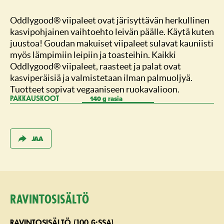
Oddlygood® viipaleet ovat järisyttävän herkullinen
kasvipohjainen vaihtoehto leivän päälle. Käytä kuten
juustoa! Goudan makuiset viipaleet sulavat kauniisti
myös lämpimiin leipiin ja toasteihin. Kaikki
Oddlygood® viipaleet, raasteet ja palat ovat
kasviperäisiä ja valmistetaan ilman palmuoljyä.
Tuotteet sopivat vegaaniseen ruokavalioon.
140 g rasia
PAKKAUSKOOT
JAA
Ravintosisältö
RAVINTOSISÄLTÖ (100 G:SSA)