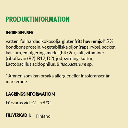
Produktin­formation
INGREDIENSER
vatten, fullhärdad kokosolja, glutenfritt
havremjöl
* 5 %,
bondbönsprotein, vegetabiliska oljor (raps, rybs), socker,
kalcium, emulgeringsmedel (E472e), salt, vitaminer
(riboflavin (B2), B12, D2), jod, syrningskultur,
Lactobacillus acidophilus,
Bifidobacterium
sp.
* Ämnen som kan orsaka allergier eller intoleranser är
markerade
LAGRINGSIN­FORMATION
Förvaras vid +2 – +8 °C.
Finland
Tillverkad i