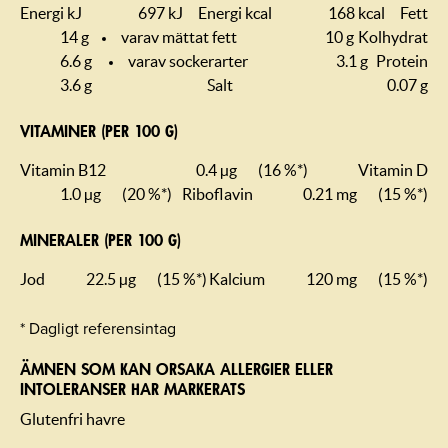
Energi kJ
697 kJ
Energi kcal
168 kcal
Fett
14 g
varav mättat fett
10 g
Kolhydrat
6.6 g
varav sockerarter
3.1 g
Protein
3.6 g
Salt
0.07 g
VITAMINER (PER 100 G)
Vitamin B12
0.4 µg
(16 %*)
Vitamin D
1.0 µg
(20 %*)
Riboflavin
0.21 mg
(15 %*)
MINERALER (PER 100 G)
Jod
22.5 µg
(15 %*)
Kalcium
120 mg
(15 %*)
* Dagligt referensintag
ÄMNEN SOM KAN ORSAKA ALLERGIER ELLER
INTOLERANSER HAR MARKERATS
Glutenfri havre