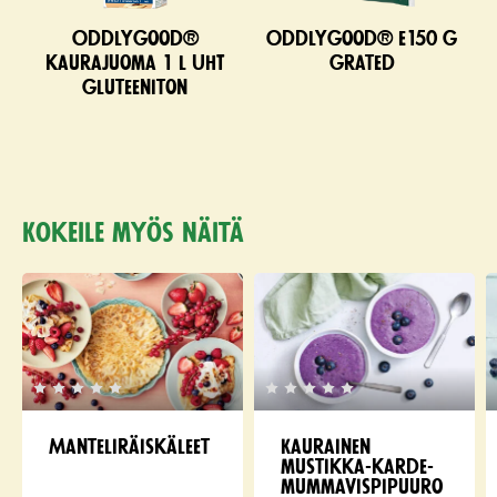
Oddlygood®
Oddlygood® e150 g
kaurajuoma 1 l UHT
grated
gluteeniton
Kokeile myös näitä
Manteliräiskäleet
Kaurainen
mustikka-kar­de­
mum­ma­vis­pipuuro