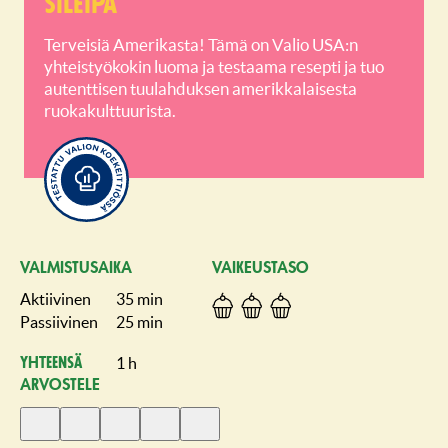
sileipä
Terveisiä Amerikasta! Tämä on Valio USA:n
yhteistyökokin luoma ja testaama resepti ja tuo
autenttisen tuulahduksen amerikkalaisesta
ruokakulttuurista.
VALMISTUSAIKA
VAIKEUSTASO
Aktiivinen
35 min
Passiivinen
25 min
1 h
Yhteensä
ARVOSTELE
Anna
Anna
Anna
Anna
Anna
1
2
3
4
5