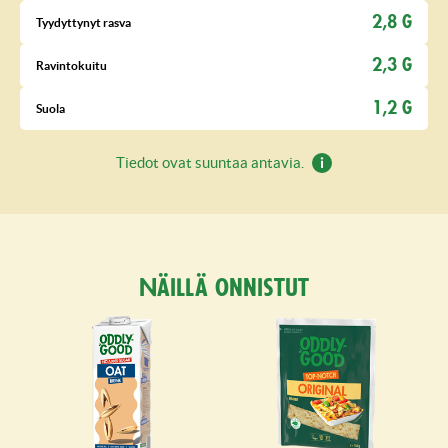
2,8 G
Tyydyttynyt rasva
2,3 G
Ravintokuitu
1,2 G
Suola
Tiedot ovat suuntaa antavia.
Näillä onnistut