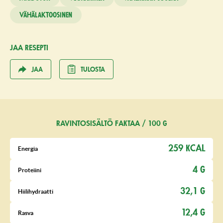
Vähälaktoosinen
JAA RESEPTI
JAA
TULOSTA
RAVINTOSISÄLTÖ FAKTAA / 100 G
259 KCAL
Energia
4 G
Proteiini
32,1 G
Hiilihydraatti
12,4 G
Rasva