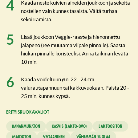
Kaada neste kuivien aineiden joukkoon ja sekoita
nostellen vain kunnes tasaista. Vältä turhaa
sekoittamista.
Lisää joukkoon Veggie-raaste ja hienonnettu
jalapeno (tee muutama viipale pinnalle). Säästä
hiukan pinnalle koristeeksi. Anna taikinan levätä
10 min.
Kaada voideltuun ø n. 22 - 24 cm
valurautapannuun tai kakkuvuokaan. Paista 20 -
25 min, kunnes kypsä.
ERITYISRUO­KAVALIOT
Kananmunaton
Kasvis (lakto-ovo)
Laktoositon
Maidoton
Vegaaninen
Vähemmän suolaa