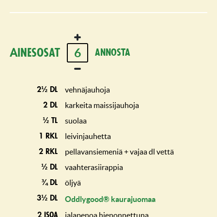
tähti
tähteä
tähteä
tähteä
tähteä
6
Ainesosat
annosta
vehnäjauhoja
2½ dl
karkeita maissijauhoja
2 dl
suolaa
½ tl
leivinjauhetta
1 rkl
pellavansiemeniä + vajaa dl vettä
2 rkl
vaahterasiirappia
½ dl
öljyä
¾ dl
3½ dl
Oddlygood® kaurajuomaa
jalapenoa hienonnettuna
2 isoa