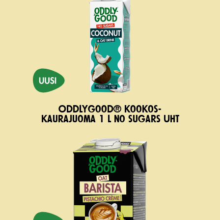
Oddlygood® kookos-
kau­rajuoma 1 l no sugars UHT