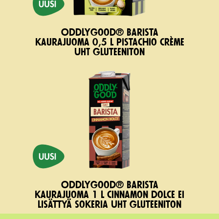
Oddlygood® Barista
kaurajuoma 0,5 l pistachio crème
UHT gluteeniton
Oddlygood® Barista
kaurajuoma 1 l cinnamon dolce ei
lisättyä sokeria UHT gluteeniton