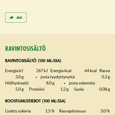
JAA
Ravintosisältö
RAVINTOSISÄLTÖ (100 ML:SSA)
Energia kJ
267 kJ
Energia kcal
64 kcal
Rasva
3.0 g
josta tyydyttynyttä
0.3 g
Hiilihydraatit
8.0 g
josta sokereita
5.0 g
Proteiini
1.2 g
Suola
0.08 g
KOOSTUMUS­TIEDOT (100 ML:SSA)
Lisätty sokeria
1.5 %
Rasvapitoisuus
3.0 %