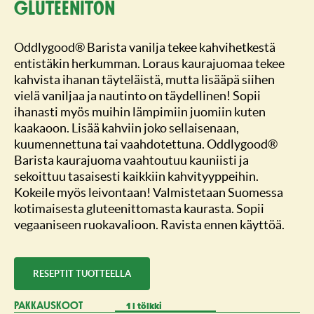
gluteeniton
Oddlygood® Barista vanilja tekee kahvihetkestä
entistäkin herkumman. Loraus kaurajuomaa tekee
kahvista ihanan täyteläistä, mutta lisääpä siihen
vielä vaniljaa ja nautinto on täydellinen! Sopii
ihanasti myös muihin lämpimiin juomiin kuten
kaakaoon. Lisää kahviin joko sellaisenaan,
kuumennettuna tai vaahdotettuna. Oddlygood®
Barista kaurajuoma vaahtoutuu kauniisti ja
sekoittuu tasaisesti kaikkiin kahvityyppeihin.
Kokeile myös leivontaan! Valmistetaan Suomessa
kotimaisesta gluteenittomasta kaurasta. Sopii
vegaaniseen ruokavalioon. Ravista ennen käyttöä.
RESEPTIT TUOTTEELLA
1 l tölkki
PAKKAUSKOOT