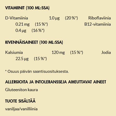
VITAMIINIT (100 ML:SSA)
D-Vitamiinia
1.0 µg
(20 %*)
Riboflaviinia
0.21 mg
(15 %*)
B12-vitamiinia
0.4 µg
(16 %*)
KIVENNÄISAINEET (100 ML:SSA)
Kalsiumia
120 mg
(15 %*)
Jodia
22.5 µg
(15 %*)
* Osuus päivän saantisuosituksesta.
ALLERGIOITA JA INTOLERANSSEJA AIHEUTTAVAT AINEET
Gluteeniton kaura
TUOTE SISÄLTÄÄ
vaniljaa/vanilliinia