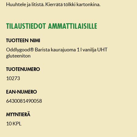
Huuhtele ja litistä. Kierrätä tölkki kartonkina.
Tilaustiedot ammattilaisille
TUOTTEEN NIMI
Oddlygood® Barista kaurajuoma 1 l vanilja UHT
gluteeniton
TUOTENUMERO
10273
EAN-NUMERO
6430081490058
MYYNTIERÄ
10 KPL