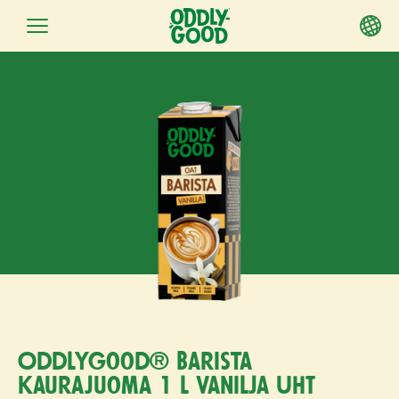
Siirry
sisältöön
Oddlygood® Barista
kaurajuoma 1 l vanilja UHT