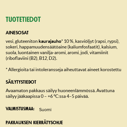
Tuotetiedot
AINESOSAT
vesi, gluteeniton
kaurajauho
* 10 %, kasviöljyt (rapsi, rypsi),
sokeri, happamuudensäätöaine (kaliumfosfaatit), kalsium,
suola, luontainen vanilja-aromi, aromi, jodi, vitamiinit
(riboflaviini (B2), B12, D2).
* Allergioita tai intoleransseja aiheuttavat aineet korostettu
SÄILYTYSTIEDOT
Avaamaton pakkaus säilyy huoneenlämmössä. Avattuna
säilyy jääkaapissa 0 – +6 °C:ssa 4–5 päivää.
Suomi
Valmistusmaa
PAKKAUKSEN KIERRÄTYSOHJE