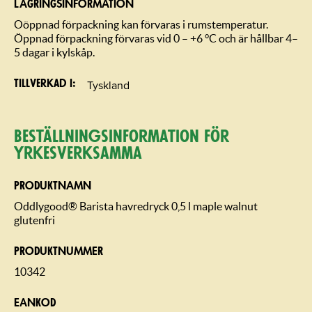
LAGRINGSIN­FORMATION
Oöppnad förpackning kan förvaras i rumstemperatur.
Öppnad förpackning förvaras vid 0 – +6 °C och är hållbar 4–
5 dagar i kylskåp.
Tyskland
Tillverkad i
Beställning­sin­for­mation för
yrkesverksamma
PRODUKTNAMN
Oddlygood® Barista havredryck 0,5 l maple walnut
glutenfri
PRODUKTNUMMER
10342
EANKOD