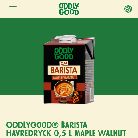
Fortsätt
till
innehållet
Oddlygood® Barista
havredryck 0,5 l maple walnut