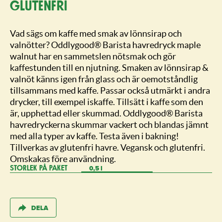
glutenfri
Vad sägs om kaffe med smak av lönnsirap och
valnötter? Oddlygood® Barista havredryck maple
walnut har en sammetslen nötsmak och gör
kaffestunden till en njutning. Smaken av lönnsirap &
valnöt känns igen från glass och är oemotståndlig
tillsammans med kaffe. Passar också utmärkt i andra
drycker, till exempel iskaffe. Tillsätt i kaffe som den
är, upphettad eller skummad. Oddlygood® Barista
havredryckerna skummar vackert och blandas jämnt
med alla typer av kaffe. Testa även i bakning!
Tillverkas av glutenfri havre. Vegansk och glutenfri.
Omskakas före användning.
0,5 l
STORLEK PÅ PAKET
DELA