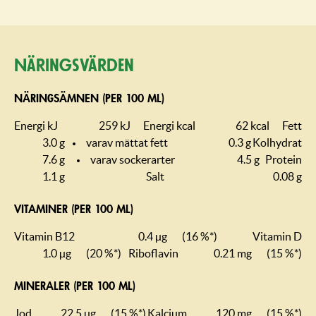
Näringsvärden
NÄRINGSÄMNEN (PER 100 ML)
Energi kJ
259 kJ
Energi kcal
62 kcal
Fett
3.0 g
varav mättat fett
0.3 g
Kolhydrat
7.6 g
varav sockerarter
4.5 g
Protein
1.1 g
Salt
0.08 g
VITAMINER (PER 100 ML)
Vitamin B12
0.4 µg
(16 %*)
Vitamin D
1.0 µg
(20 %*)
Riboflavin
0.21 mg
(15 %*)
MINERALER (PER 100 ML)
Jod
22.5 µg
(15 %*)
Kalcium
120 mg
(15 %*)