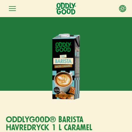
Fortsätt
till
innehållet
Oddlygood® Barista
havredryck 1 l caramel