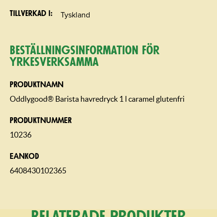
Tyskland
Tillverkad i
Beställning­sin­for­mation för
yrkesverksamma
PRODUKTNAMN
Oddlygood® Barista havredryck 1 l caramel glutenfri
PRODUKTNUMMER
10236
EANKOD
6408430102365