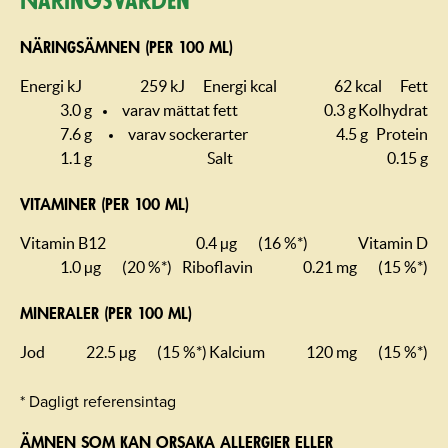
Näringsvärden
NÄRINGSÄMNEN (PER 100 ML)
Energi kJ
259 kJ
Energi kcal
62 kcal
Fett
3.0 g
varav mättat fett
0.3 g
Kolhydrat
7.6 g
varav sockerarter
4.5 g
Protein
1.1 g
Salt
0.15 g
VITAMINER (PER 100 ML)
Vitamin B12
0.4 µg
(16 %*)
Vitamin D
1.0 µg
(20 %*)
Riboflavin
0.21 mg
(15 %*)
MINERALER (PER 100 ML)
Jod
22.5 µg
(15 %*)
Kalcium
120 mg
(15 %*)
* Dagligt referensintag
ÄMNEN SOM KAN ORSAKA ALLERGIER ELLER