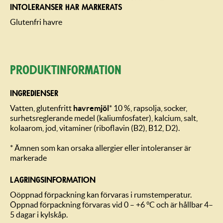
INTOLERANSER HAR MARKERATS
Glutenfri havre
Produktin­formation
INGREDIENSER
Vatten, glutenfritt
havremjöl
* 10 %, rapsolja, socker,
surhetsreglerande medel (kaliumfosfater), kalcium, salt,
kolaarom, jod, vitaminer (riboflavin (B2), B12, D2).
* Ämnen som kan orsaka allergier eller intoleranser är
markerade
LAGRINGSIN­FORMATION
Oöppnad förpackning kan förvaras i rumstemperatur.
Öppnad förpackning förvaras vid 0 – +6 °C och är hållbar 4–
5 dagar i kylskåp.