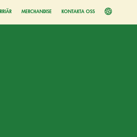
RRIÄR
PPNAS I EN NY FLIK)
MERCHANDISE
KONTAKTA OSS