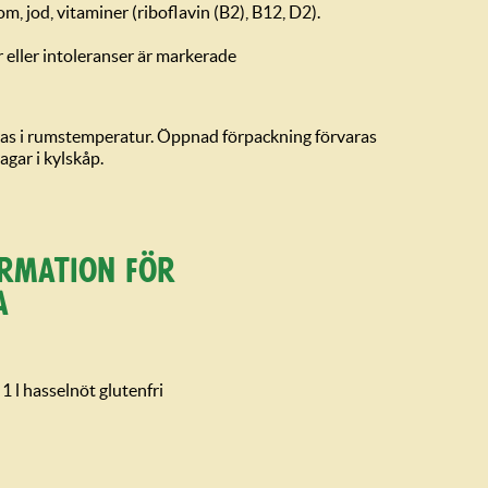
om, jod, vitaminer (riboflavin (B2), B12, D2).
 eller intoleranser är markerade
as i rumstemperatur. Öppnad förpackning förvaras
agar i kylskåp.
or­mation för
a
 l hasselnöt glutenfri