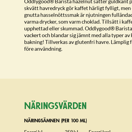
Oddlygood® Barista hazelnut sätter guldkant på
skvätt havredryck gör kaffet härligt fylligt, me
gnutta hasselnöttssmak är njutningen fulländad
varma drycker, som varm choklad. Tillsätt i kaff
upphettad eller skummad. Oddlygood® Barist
vackert och blandar sig jämnt med alla typer av k
bakning! Tillverkas av glutenfri havre. Lämplig
före användning.
Näringsvärden
NÄRINGSÄMNEN (PER 100 ML)