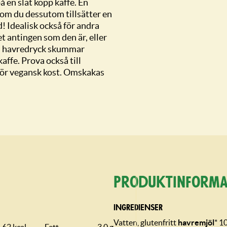
 en slät kopp kaffe. En
n om du dessutom tillsätter en
! Idealisk också för andra
et antingen som den är, eller
a havredryck skummar
affe. Prova också till
 för vegansk kost. Omskakas
Produktin­forma
INGREDIENSER
Vatten, glutenfritt
havremjöl
* 1