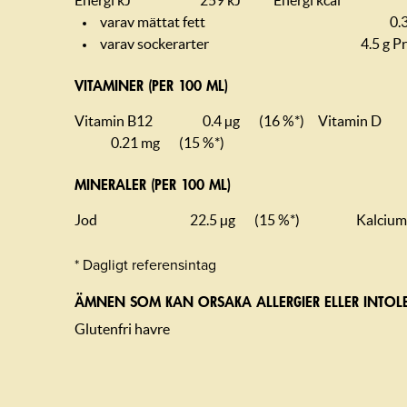
Energi kJ
259 kJ
Energi kcal
varav mättat fett
0.3
varav sockerarter
4.5 g
Pr
VITAMINER (PER 100 ML)
Vitamin B12
0.4 µg
(16 %*)
Vitamin D
0.21 mg
(15 %*)
MINERALER (PER 100 ML)
Jod
22.5 µg
(15 %*)
Kalcium
* Dagligt referensintag
ÄMNEN SOM KAN ORSAKA ALLERGIER ELLER INTOL
Glutenfri havre