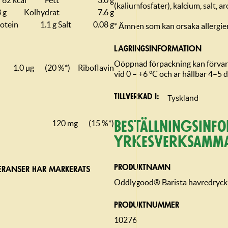
62 kcal
Fett
3.0 g
(kaliumfosfater), kalcium, salt, ar
 g
Kolhydrat
7.6 g
otein
1.1 g
Salt
0.08 g
* Ämnen som kan orsaka allergier
LAGRINGSIN­FORMATION
Oöppnad förpackning kan förvar
1.0 µg
(20 %*)
Riboflavin
vid 0 – +6 °C och är hållbar 4–5 d
Tyskland
Tillverkad i
120 mg
(15 %*)
Beställning­sin­f
yrkesverksamm
PRODUKTNAMN
ERANSER HAR MARKERATS
Oddlygood® Barista havredryck 1
PRODUKTNUMMER
10276