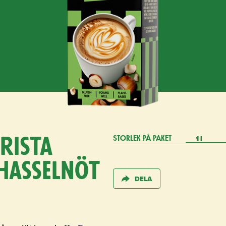
1 l
ista
STORLEK PÅ PAKET
hasselnöt
DELA