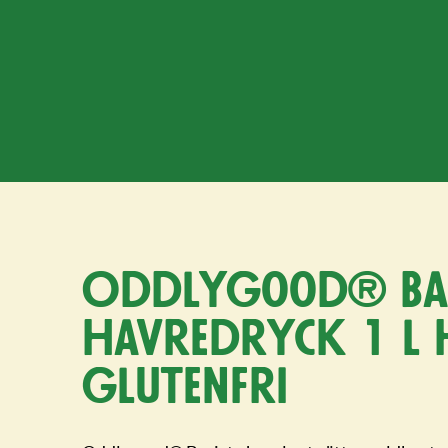
Oddlygood® Bar
havredryck 1 l 
glutenfri