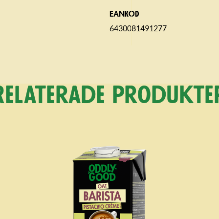
EANKOD
6430081491277
Relaterade produkte