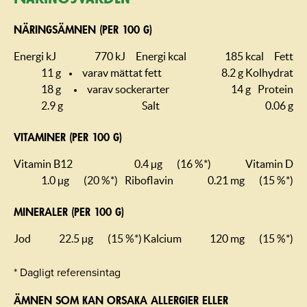
NÄRINGSÄMNEN (PER 100 G)
Energi kJ
770 kJ
Energi kcal
185 kcal
Fett
11 g
varav mättat fett
8.2 g
Kolhydrat
18 g
varav sockerarter
14 g
Protein
2.9 g
Salt
0.06 g
VITAMINER (PER 100 G)
Vitamin B12
0.4 µg
(16 %*)
Vitamin D
1.0 µg
(20 %*)
Riboflavin
0.21 mg
(15 %*)
MINERALER (PER 100 G)
Jod
22.5 µg
(15 %*)
Kalcium
120 mg
(15 %*)
* Dagligt referensintag
ÄMNEN SOM KAN ORSAKA ALLERGIER ELLER