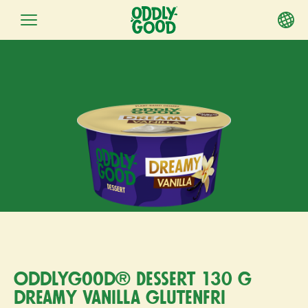
Fortsätt
till
innehållet
Oddlygood® Dessert 130 g
dreamy vanilla glutenfri