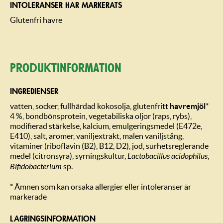
INTOLERANSER HAR MARKERATS
Glutenfri havre
Produktin­formation
INGREDIENSER
vatten, socker, fullhärdad kokosolja, glutenfritt
havremjöl
*
4 %, bondbönsprotein, vegetabiliska oljor (raps, rybs),
modifierad stärkelse, kalcium, emulgeringsmedel (E472e,
E410), salt, aromer, vaniljextrakt, malen vaniljstång,
vitaminer (riboflavin (B2), B12, D2), jod, surhetsreglerande
medel (citronsyra), syrningskultur,
Lactobacillus acidophilus
,
Bifidobacterium
sp.
* Ämnen som kan orsaka allergier eller intoleranser är
markerade
LAGRINGSIN­FORMATION