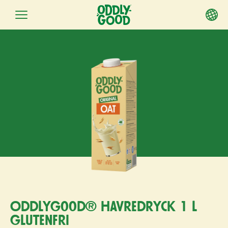
Fortsätt
till
innehållet
Oddlygood® havredryck 1 l
glutenfri