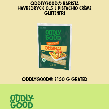
Oddlygood® Barista
havredryck 0,5 l pistachio crème
glutenfri
Oddlygood® e150 g grated