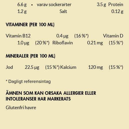
6.6 g
varav sockerarter
3.5 g
Protein
1.2 g
Salt
0.12 g
VITAMINER (PER 100 ML)
Vitamin B12
0.4 µg
(16 %*)
Vitamin D
1.0 µg
(20 %*)
Riboflavin
0.21 mg
(15 %*)
MINERALER (PER 100 ML)
Jod
22.5 µg
(15 %*)
Kalcium
120 mg
(15 %*)
* Dagligt referensintag
ÄMNEN SOM KAN ORSAKA ALLERGIER ELLER
INTOLERANSER HAR MARKERATS
Glutenfri havre