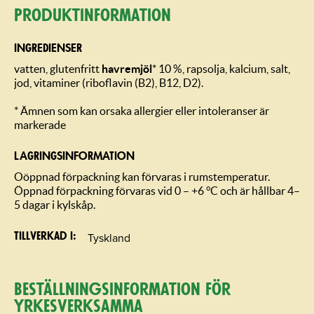
Produktin­formation
INGREDIENSER
vatten, glutenfritt
havremjöl
* 10 %, rapsolja, kalcium, salt,
jod, vitaminer (riboflavin (B2), B12, D2).
* Ämnen som kan orsaka allergier eller intoleranser är
markerade
LAGRINGSIN­FORMATION
Oöppnad förpackning kan förvaras i rumstemperatur.
Öppnad förpackning förvaras vid 0 – +6 °C och är hållbar 4–
5 dagar i kylskåp.
Tyskland
Tillverkad i
Beställning­sin­for­mation för
yrkesverksamma