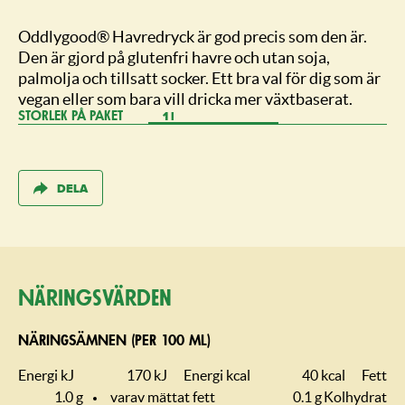
Oddlygood® Havredryck är god precis som den är.
Den är gjord på glutenfri havre och utan soja,
palmolja och tillsatt socker. Ett bra val för dig som är
vegan eller som bara vill dricka mer växtbaserat.
1 l
STORLEK PÅ PAKET
DELA
Näringsvärden
NÄRINGSÄMNEN (PER 100 ML)
Energi kJ
170 kJ
Energi kcal
40 kcal
Fett
1.0 g
varav mättat fett
0.1 g
Kolhydrat