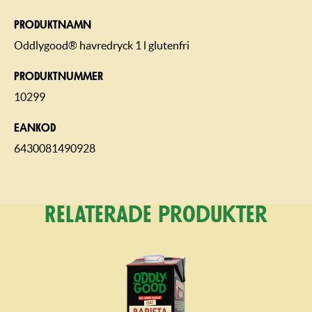
PRODUKTNAMN
Oddlygood® havredryck 1 l glutenfri
PRODUKTNUMMER
10299
EANKOD
6430081490928
Relaterade produkter