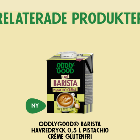
Relaterade produkte
Oddlygood® Barista
havredryck 0,5 l pistachio
crème glutenfri