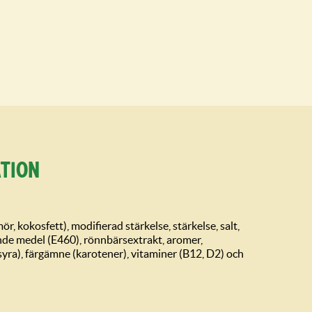
tion
ör, kokosfett), modifierad stärkelse, stärkelse, salt,
de medel (E460), rönnbärsextrakt, aromer,
yra), färgämne (karotener), vitaminer (B12, D2) och