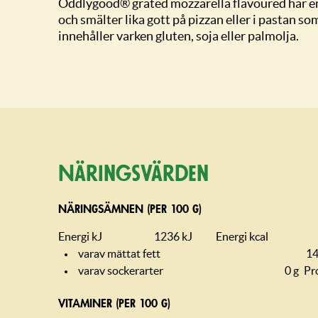
Oddlygood® grated mozzarella flavoured har e
och smälter lika gott på pizzan eller i pastan so
innehåller varken gluten, soja eller palmolja.
Näringsvärden
NÄRINGSÄMNEN (PER 100 G)
Energi kJ
1236 kJ
Energi kcal
varav mättat fett
14
varav sockerarter
0 g
Pr
VITAMINER (PER 100 G)