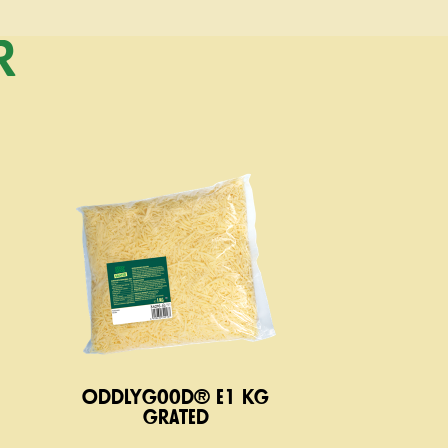
r
Oddlygood® e1 kg
grated