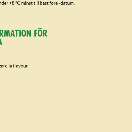
der +8 °C minst till bäst före -datum.
or­mation för
a
rella flavour