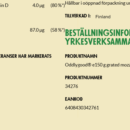
Hållbar i oöppnad förpackning un
in D
4.0 µg
(80 %*)
Finland
Tillverkad i
87.0 µg
(58 %*)
Beställning­sin­f
yrkesverksamm
ERANSER HAR MARKERATS
PRODUKTNAMN
Oddlygood® e150 g grated mozza
PRODUKTNUMMER
34276
EANKOD
6408430342761