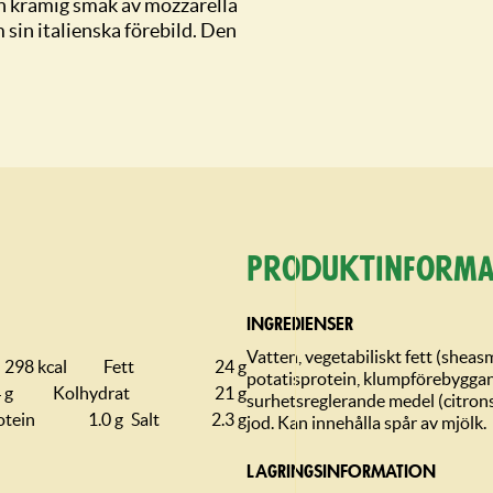
n krämig smak av mozzarella
m sin italienska förebild. Den
Produktin­forma
INGREDIENSER
Vatten, vegetabiliskt fett (sheasm
298 kcal
Fett
24 g
potatisprotein, klumpförebyggan
 g
Kolhydrat
21 g
surhetsreglerande medel (citrons
otein
1.0 g
Salt
2.3 g
jod. Kan innehålla spår av mjölk.
LAGRINGSIN­FORMATION