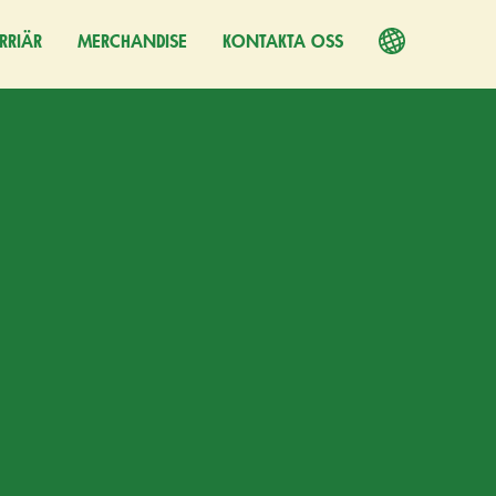
RRIÄR
PPNAS I EN NY FLIK)
MERCHANDISE
KONTAKTA OSS