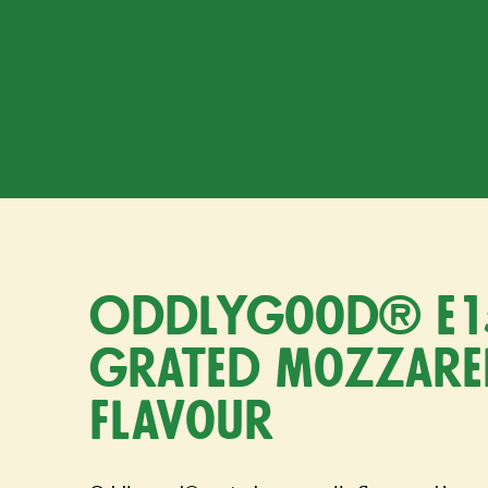
Oddlygood® e1
grated mozzare
flavour