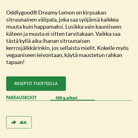
Oddlygood® Dreamy Lemon on kirpsakan
sitruunainen välipala, joka saa syöjänsä kaikkea
muuta kuin happamaksi. Lusikka vain kauniiseen
käteen ja muuta ei sitten tarvitakaan. Vaikka saa
tästä kyllä aika ihanan sitruunaisen
kerrosjälkkärinkin, jos sellaista mielit. Kokeile myös
vegaaniseen leivontaan, käytä maustetun rahkan
tapaan!
RESEPTIT TUOTTEELLA
130 g pikari
PAKKAUSKOOT
JAA