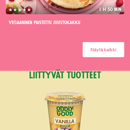
1 h 50 min
Vegaaninen paistettu juustokakku
Näytä kaikki
Liittyvät tuotteet