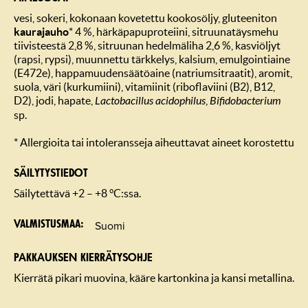
vesi, sokeri, kokonaan kovetettu kookosöljy, gluteeniton
kaurajauho
* 4 %, härkäpapuproteiini, sitruunatäysmehu
tiivisteestä 2,8 %, sitruunan hedelmäliha 2,6 %, kasviöljyt
(rapsi, rypsi), muunnettu tärkkelys, kalsium, emulgointiaine
(E472e), happamuudensäätöaine (natriumsitraatit), aromit,
suola, väri (kurkumiini), vitamiinit (riboflaviini (B2), B12,
D2), jodi, hapate,
Lactobacillus acidophilus
,
Bifidobacterium
sp.
* Allergioita tai intoleransseja aiheuttavat aineet korostettu
SÄILYTYSTIEDOT
Säilytettävä +2 – +8 °C:ssa.
Suomi
Valmistusmaa
PAKKAUKSEN KIERRÄTYSOHJE
Kierrätä pikari muovina, kääre kartonkina ja kansi metallina.