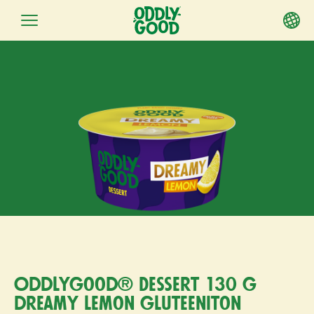
Siirry
sisältöön
Oddlygood® Dessert 130 g
dreamy lemon gluteeniton