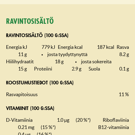
Ravintosisältö
RAVINTOSISÄLTÖ (100 G:SSA)
Energia kJ
779 kJ
Energia kcal
187 kcal
Rasva
11 g
josta tyydyttynyttä
8.2 g
Hiilihydraatit
18 g
josta sokereita
15 g
Proteiini
2.9 g
Suola
0.1 g
KOOSTUMUS­TIEDOT (100 G:SSA)
Rasvapitoisuus
11 %
VITAMIINIT (100 G:SSA)
D-Vitamiinia
1.0 µg
(20 %*)
Riboflaviinia
0.21 mg
(15 %*)
B12-vitamiinia
0.4 µg
(16 %*)